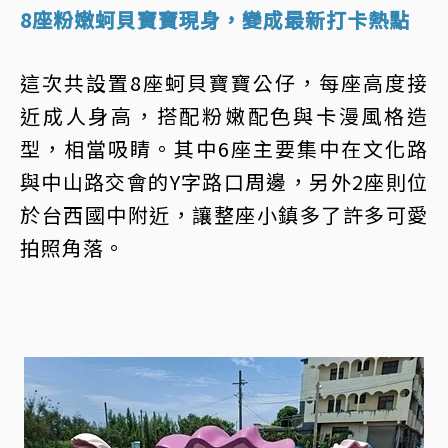
8座粉嫩蚵貝寶寶現身，變成最新打卡熱點
這次共設置8座蚵貝寶寶公仔，每座高度接
近成人身高，搭配粉嫩配色與卡漫風格造
型，相當吸睛。其中6座主要集中在文化路
與中山路交會的Y字路口周邊，另外2座則位
於台西國中附近，讓整座小鎮多了許多可愛
拍照角落。