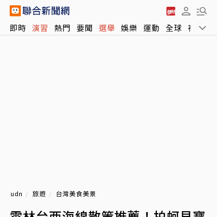
即時
演習
熱門
要聞
選舉
娛樂
運動
全球
社會
udn
旅遊
台灣美食美景
雲林台西海線散策推薦！拍蚵貝寶