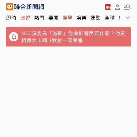
NCC沒委員「滅團」危機影響民眾什麼？他買
即時
演習
熱門
要聞
選舉
娛樂
運動
全球
社會
相機大卡關 3狀態一同受害
白海豚颱風「先蛻殼5次、再長途跋涉靠近大
陸」 陸專家稱罕見
泰國爆校園槍擊！學生開槍釀2死15傷 現場仍
在交火