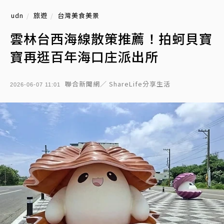
udn
旅遊
台灣美食美景
雲林台西海線散策推薦！拍蚵貝寶
寶再逛百年海口庄派出所
聯合新聞網／ ShareLife分享生活
2026-06-07 11:01