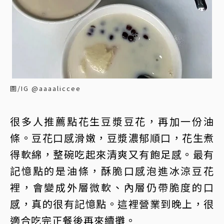
圖/IG @aaaaliccee
很多人推薦點花生豆漿豆花，再加一份油
條。豆花口感滑嫩，豆漿濃郁順口，花生煮
得軟綿，整碗吃起來清爽又有飽足感。最有
記憶點的是油條，酥脆口感泡進冰涼豆花
裡，會變成外層微軟、內層仍帶脆度的口
感，真的很有記憶點。這裡營業到晚上，很
適合吃完正餐後再來續攤。