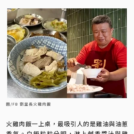
圖/FB 劉里長火雞肉飯
火雞肉飯一上桌，最吸引人的是雞油與油蔥
香氣。白飯粒粒分明，淋上鹹香醬汁與雞