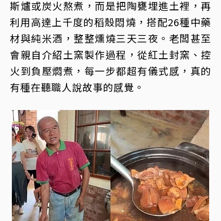
斯爐或炭火熬煮，而是把陶甕埋進土裡，再
利用高達上千度的稻殼悶燒，搭配26種中藥
材與純米酒，整整燻燒三天三夜。老闆甚至
會親自介紹土窯製作過程，從紅土封窯、控
火到負壓燜煮，每一步都超有儀式感，真的
有種在聽職人說故事的感覺。