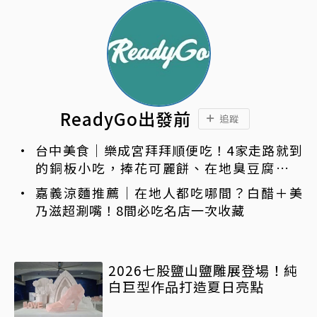
ReadyGo出發前
追蹤
台中美食｜樂成宮拜拜順便吃！4家走路就到
的銅板小吃，捧花可麗餅、在地臭豆腐、烤
甜甜圈一次收
嘉義涼麵推薦｜在地人都吃哪間？白醋＋美
乃滋超涮嘴！8間必吃名店一次收藏
2026七股鹽山鹽雕展登場！純
白巨型作品打造夏日亮點