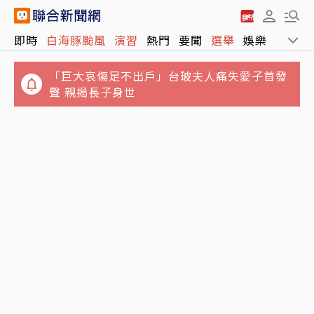
「巨大哀傷足不出戶」台玻夫人痛失愛子首發
即時
白海豚颱風
演習
熱門
要聞
選舉
娛樂
運動
聲 親揭長子身世
白海豚颱風移動速度再放慢 這時間點影響台灣
最明顯