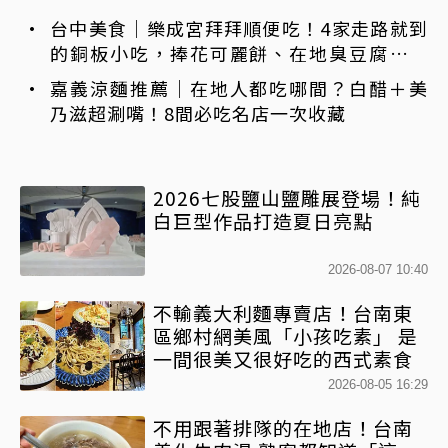
台中美食｜樂成宮拜拜順便吃！4家走路就到
的銅板小吃，捧花可麗餅、在地臭豆腐、烤
甜甜圈一次收
嘉義涼麵推薦｜在地人都吃哪間？白醋＋美
乃滋超涮嘴！8間必吃名店一次收藏
2026七股鹽山鹽雕展登場！純
白巨型作品打造夏日亮點
2026-08-07 10:40
不輸義大利麵專賣店！台南東
區鄉村網美風「小孩吃素」 是
一間很美又很好吃的西式素食
2026-08-05 16:29
不用跟著排隊的在地店！台南