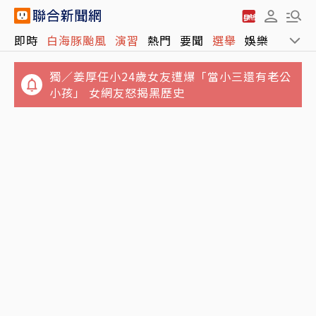
獨／姜厚任小24歲女友遭爆「當小三還有老公
即時
白海豚颱風
演習
熱門
要聞
選舉
娛樂
運動
小孩」 女網友怒揭黑歷史
白海豚颱風龜速前進！東北部海域納海警範圍
周末兩天降雨最明顯
報喜！非農低於預期 台指期夜盤大漲近千點、
站回45K