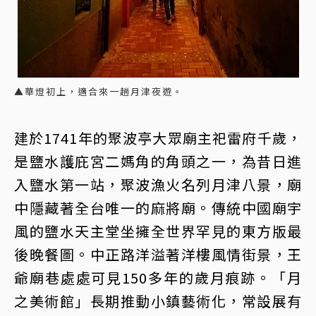
▲華燈初上，適合來一趟月津夜遊。
建於1741年的聚波亭大眾廟主祀雷府千歲，
是鹽水護庇宮二媽角的角頭之一，為昔日進
入鹽水第一站，聚波漁火名列月津八景，廟
中隱藏著全台唯一的麻將廟。傳統中國廟宇
風的鹽水天主堂坐擁全世界罕見的東方版最
後晚餐圖。中正路洋溢著洋樓風情街景，王
爺廟巷處處可見150多年的歲月痕跡。「月
之美術館」長期推動小鎮藝術化，常設展有