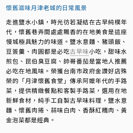
懷舊滋味月津老城的日常風景
走進鹽水小鎮，時光彷若凝結在古早純樸年
代，懷舊巷弄間處處飄香的在地美食是這座
慢城極具魅力的味道。鹽水意麵、豬頭飯、
豆簽羹、肉圓都是必吃
古早味
小吃，甜味水
煎包、昆伯臭豆腐、帥哥番茄是當地人推薦
必吃在地風味。榮獲台南市政府金讚好店殊
榮的「月津懷舊食堂」傳承阿嬤年代的手路
菜，提供精緻餐點和客製手路菜，選用在地
新鮮食材，純手工自製古早味料理，鹽水意
麵、懷舊肉捲、蒜味白肉、香酥紅糟肉、黃
金泡菜都是經典。