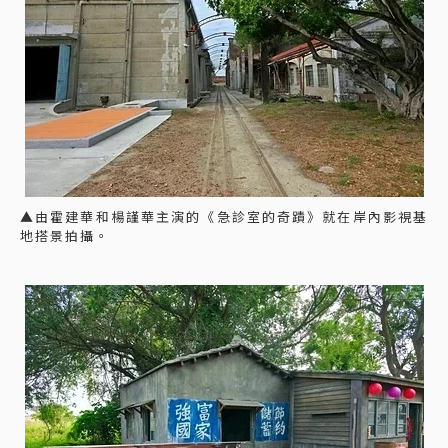
▲由霍建華和楊謹華主演的《急診室的奇蹟》就在岸內影視基
地搭景拍攝。