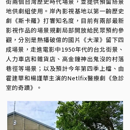
街兩個台灣歷史時代場景，並提供預留搭景
地供劇組使用。岸內影視基地以第一齣歷史
劇《斯卡羅》打響知名度，目前有兩部最新
影視作品的場景規劃局部開放給民眾預約參
觀，分別是熱播破億的國片《大濛》留下四
成場景，走進電影中1950年代的台北街景、
人力車店和雜貨店、高金鐘神出鬼沒的村落
巷徑等場景；以及預計今年第四季上檔、由
霍建華和楊謹華主演的Netlfix醫療劇《急診
室的奇蹟》。