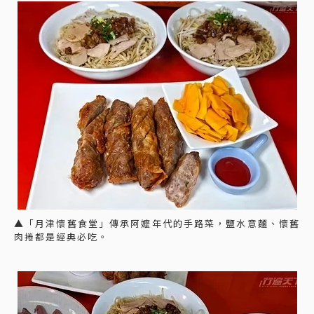
▲「月津懷舊食堂」傳承阿嬤年代的手路菜，鹽水意麵、懷舊
肉捲都是經典必吃。