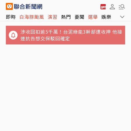
涉收回扣逾5千萬！台泥綠能3幹部遭收押 他接
即時
白海豚颱風
演習
熱門
要聞
選舉
娛樂
運動
連抗告想交保駁回確定
4坪屋髒亂慘不忍睹！澎湖8童遭棄養 6童健康
狀況曝光
驚！軍演途中48顆砲彈滾落車外 台13線交管
畫面曝光