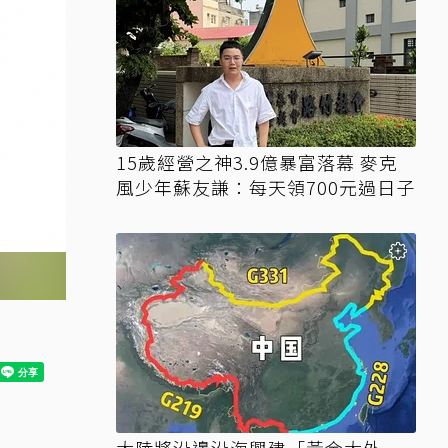
15歲經營之神3.9億暴富落幕 麥克
風少年蘇友謙：每天領700元過日子