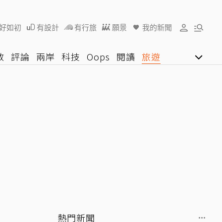
好如初
有設計
有行旅
願景
我的新聞
教
評論
兩岸
科技
Oops
閱讀
旅遊
行動
影音網
U好學
熱門新聞