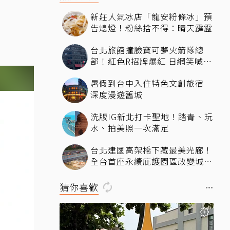
新莊人氣冰店「龍安粉條冰」預
告熄燈！粉絲捨不得：晴天霹靂
台北旅館撞臉寶可夢火箭隊總
部！紅色R招牌爆紅 日網笑喊：
來台灣住這間
暑假到台中入住特色文創旅宿
深度漫遊舊城
洗版IG新北打卡聖地！踏青、玩
水、拍美照一次滿足
台北建國高架橋下藏最美光廊！
全台首座永續庇護園區改變城市
角落，打造友善共融新地標
猜你喜歡