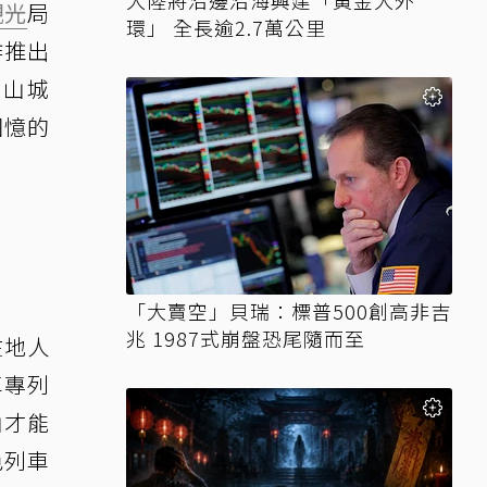
大陸將沿邊沿海興建「黃金大外
觀光
局
環」 全長逾2.7萬公里
作推出
、山城
回憶的
「大賣空」貝瑞：標普500創高非吉
兆 1987式崩盤恐尾隨而至
在地人
車專列
山才能
色列車