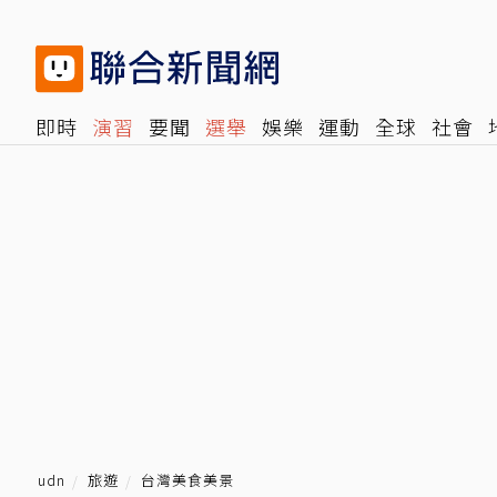
即時
演習
要聞
選舉
娛樂
運動
全球
社會
雜誌
報時光
倡議+
500輯
轉角國際
NBA
時
udn
旅遊
台灣美食美景