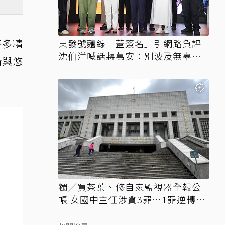
芬多精
東發號麵線「蓋簽名」引網路負評
沈伯洋喊話蔣萬安：別波及無辜店
情與悠
家
獨／買茶葉、修自家監視器全報公
帳 女國中主任涉貪3罪…1罪逆轉無
罪