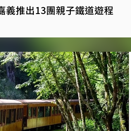
嘉義推出13團親子鐵道遊程