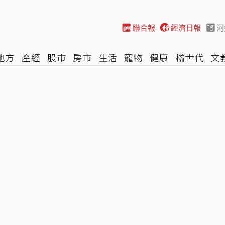
聯合報
經濟日報
河
地方
產經
股市
房市
生活
寵物
健康
橘世代
文
尚
汽車
棒球
HBL
遊戲
專題
網誌
女子漾
陽光