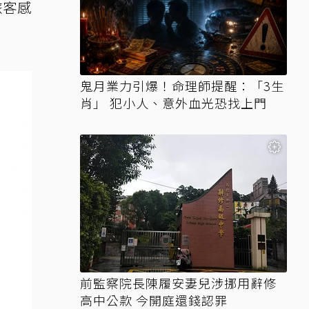
旅客感
鬼月業力引爆！命理師提醒：「3生
肖」 犯小人、意外血光恐找上門
前監察院長陳履安妻兒涉挪用辭修
高中公款 今開庭還錢認罪