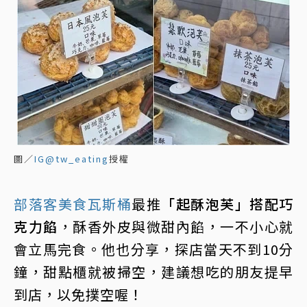
圖／
IG@tw_eating
授權
部落客美食瓦斯桶
最推
「起酥泡芙」搭配巧
克力餡
，酥香外皮與微甜內餡，一不小心就
會立馬完食。他也分享，探店當天不到10分
鐘，甜點櫃就被掃空，建議想吃的朋友提早
到店，以免撲空喔！