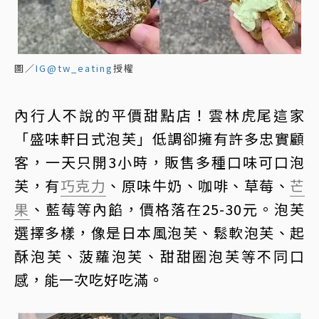
圖／
IG@tw_eating
授權
內行人不說的平價甜點店！雲林虎尾這家
「盛味軒日式泡芙」低調卻擁有許多忠實顧
客，一天只開3小時，販售多種口味可口泡
芙，有
巧克力
、原味牛奶、咖啡、草莓、
芒
果
、藍莓等內餡，價格落在25-30元。泡芙
選擇多樣，像是日本風泡芙、鬆軟泡芙、起
酥泡芙、菠蘿泡芙、甜甜圈泡芙等不同口
感，能一次吃好吃滿。