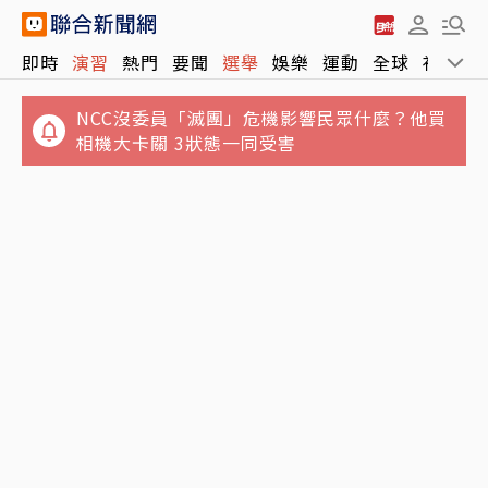
即時
演習
熱門
要聞
選舉
娛樂
運動
全球
社會
NCC沒委員「滅團」危機影響民眾什麼？他買
相機大卡關 3狀態一同受害
泰國爆校園槍擊！學生開槍釀2死15傷 兇嫌據
白海豚颱風「先蛻殼5次、再長途跋涉靠近大
報已遭擊斃
陸」 陸專家稱罕見