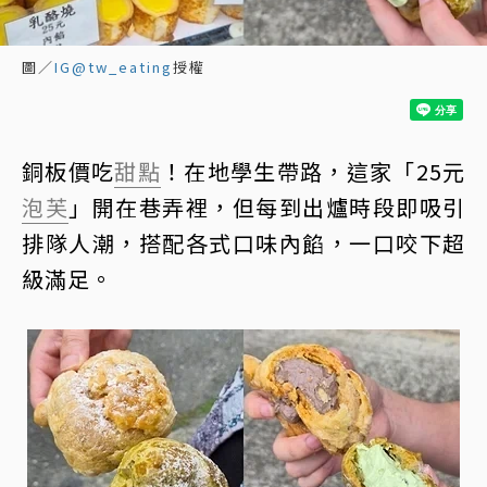
圖／
IG@tw_eating
授權
銅板價吃
甜點
！在地學生帶路，這家「25元
泡芙
」開在巷弄裡，但每到出爐時段即吸引
排隊人潮，搭配各式口味內餡，一口咬下超
級滿足。