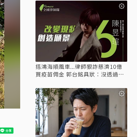
搭鴻海順風車...律師狠詐慈濟10億
買疫苗佣金 郭台銘具狀：沒透過仲
介