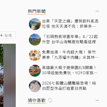
熱門新聞
會
台東「天空之鏡」遭倒飲料亂丟
垃圾 他天天清不完：菸蒂多到
像下雪
秘境
「石岡熱氣球嘉年華」8／22起
升空 台中山海暢遊攻略看這裡
免費加湯、牛肉超大塊！ 新竹
美食「九添福牛肉麵」米其林必
比登推薦、多位名人都朝聖過
高雄最大親子遊樂園8/8開幕！
30項設施免費玩、YOYO家族嗨
翻暑假
2026七股鹽山鹽雕展登場！純
白巨型作品打造夏日亮點
猜你喜歡