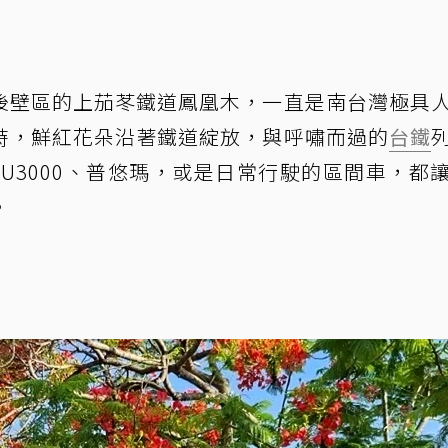
後壁區的上茄苳鐵道鳳凰木，一直是南台灣極具
時，鮮紅花朵沿著鐵道綻放，與呼嘯而過的
台鐵
U3000、普悠瑪，或是日常行駛的區間車，都
。