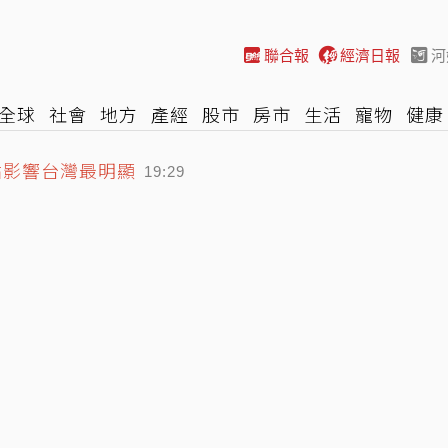
聯合報
經濟日報
河
全球
社會
地方
產經
股市
房市
生活
寵物
健康
點影響台灣最明顯
際
NBA
時尚
汽車
棒球
HBL
遊戲
專題
網誌
19:29
胸曲線全見客
19:13