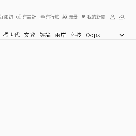
好如初
有設計
有行旅
願景
我的新聞
橘世代
文教
評論
兩岸
科技
Oops
女子漾
陽光行動
影音網
U好學