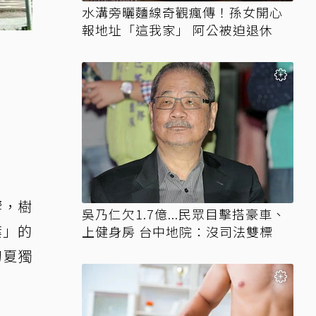
水溝旁曬麵線奇觀瘋傳！孫女開心
報地址「這我家」 阿公被迫退休
響，樹
吳乃仁欠1.7億...民眾目擊搭豪車、
葉」的
上健身房 台中地院：沒司法雙標
初夏獨