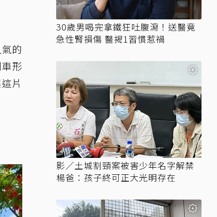
30歲男喝完拿鐵狂吐腹瀉！送醫竟
急性腎損傷 醫揭1習慣惹禍
人氣的
列車形
讓這片
影／土城割頸案被害少年名字解禁
楊爸：孩子終可正大光明存在