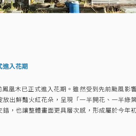
式進入花期
目前鳳凰木已正式進入花期。雖然受到先前颱風影
綻放出鮮豔火紅花朵，呈現「一半開花、一半綠
交錯，也讓整體畫面更具層次感，形成屬於今年