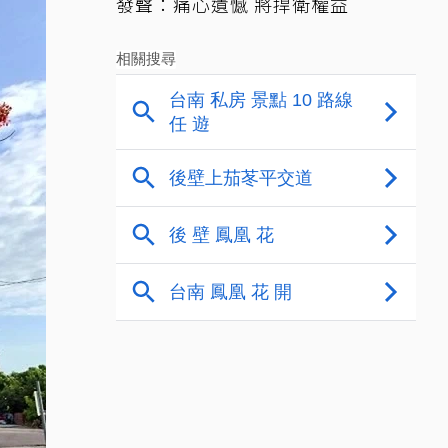
發聲：痛心遺憾 將捍衛權益