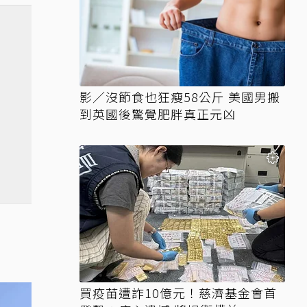
影／沒節食也狂瘦58公斤 美國男搬
到英國後驚覺肥胖真正元凶
買疫苗遭詐10億元！慈濟基金會首