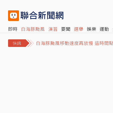
即時
白海豚颱風
演習
要聞
選舉
娛樂
運動
白海豚颱風移動速度再放慢 這時間
閱讀
旅遊
雜誌
報時光
倡議+
500輯
轉角國
郭書瑤認了「有金主」 街頭解放側
快訊