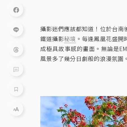
攝影迷們應該都知道！位於台南
鐵道攝影
秘境
。每逢鳳凰花盛開
成極具故事感的畫面。無論是EM
風景多了幾分日劇般的浪漫氛圍