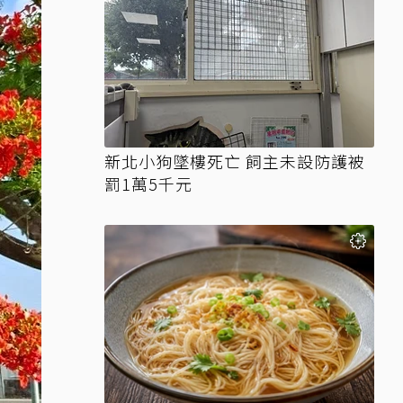
新北小狗墜樓死亡 飼主未設防護被
罰1萬5千元