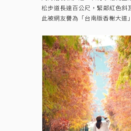
松步道長達百公尺，緊鄰紅色斜
此被網友譽為「台南版香榭大道