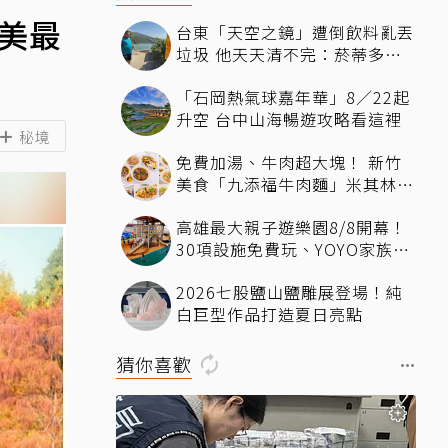
網美最
台東「天空之鏡」遭倒飲料亂丟
垃圾 他天天清不完：菸蒂多到
像下雪
「石岡熱氣球嘉年華」8／22起
升空 台中山海暢遊攻略看這裡
秘境
免費加湯、牛肉超大塊！ 新竹
美食「九添福牛肉麵」米其林必
比登推薦、多位名人都朝聖過
高雄最大親子遊樂園8/8開幕！
30項設施免費玩、YOYO家族嗨
翻暑假
2026七股鹽山鹽雕展登場！純
白巨型作品打造夏日亮點
猜你喜歡