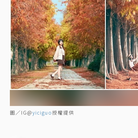
圖／IG@
yiciguo
授權提供