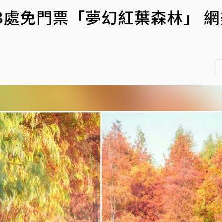
3處免門票「夢幻紅葉森林」 