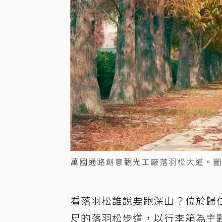
萬國通路創意觀光工廠落羽松大道。圖
看落羽松誰說要跑深山？位於歸
尺的落羽松步道，以行李箱為主