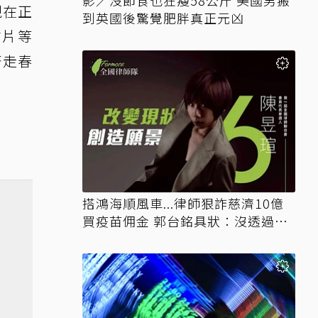
影／沒節食也狂瘦58公斤 美國男搬
現在正
到英國後驚覺肥胖真正元凶
信片等
著走春
搭鴻海順風車...律師狠詐慈濟10億
買疫苗佣金 郭台銘具狀：沒透過仲
介