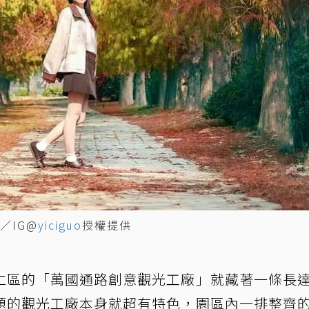
／IG@
yiciguo
授權提供
仁區的「萬國通路創意觀光工廠」就藏著一條長
題的觀光工廠本身就超有特色，園區內一排整齊