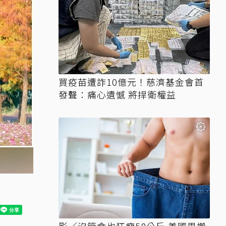
買疫苗遭詐10億元！慈濟基金會首
發聲：痛心遺憾 將捍衛權益