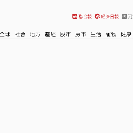
聯合報
經濟日報
河
全球
社會
地方
產經
股市
房市
生活
寵物
健康
際
NBA
時尚
汽車
棒球
HBL
遊戲
專題
網誌