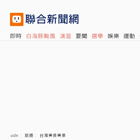
即時
白海豚颱風
演習
要聞
選舉
娛樂
運動
閱讀
旅遊
雜誌
報時光
倡議+
500輯
轉角國
udn
旅遊
台灣美食美景