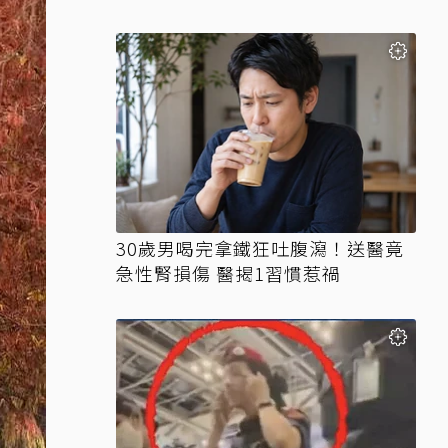
30歲男喝完拿鐵狂吐腹瀉！送醫竟
急性腎損傷 醫揭1習慣惹禍