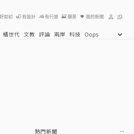
好如初
有設計
有行旅
願景
我的新聞
橘世代
文教
評論
兩岸
科技
Oops
女子漾
陽光行動
影音網
U好學
熱門新聞