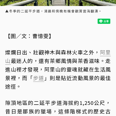
▲冬季的二延平步道，清晨和傍晚有機會觀賞雲海翻湧。
【圖／文：曹憶雯】
燦爛日出、壯觀神木與森林火車之外，
阿里
山
最迷人的，還有茶鄉風情與茶香滋味。走
進山裡才發現，阿里山的靈魂就藏在生活風
景裡，而「
步道
」則是貼近流動風景的最佳
途徑。
隙頂地區的二延平步道海拔約1,250公尺，
昔日是鄒族的獵場，這條階梯式的歷史古