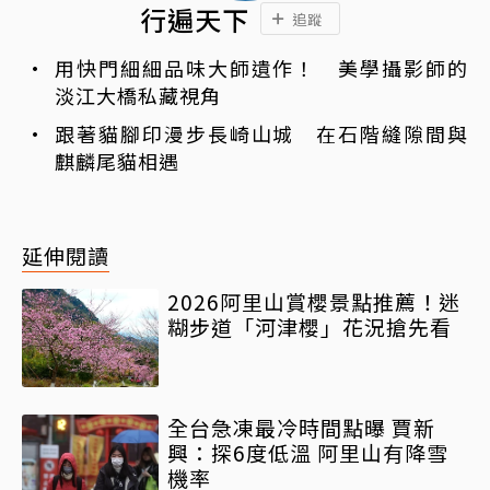
行遍天下
追蹤
用快門細細品味大師遺作！ 美學攝影師的
淡江大橋私藏視角
跟著貓腳印漫步長崎山城 在石階縫隙間與
麒麟尾貓相遇
延伸閱讀
2026阿里山賞櫻景點推薦！迷
糊步道「河津櫻」花況搶先看
全台急凍最冷時間點曝 賈新
興：探6度低溫 阿里山有降雪
機率