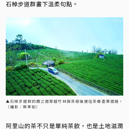
石棹步道群畫下溫柔句點。
▲石棹步道群的霞之道穿越竹林與茶樹後通往茶鄉產業道路。
（攝影：蔡孝如）
阿里山的茶不只是單純茶飲，也是土地滋潤