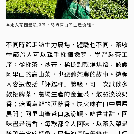
▲走入茶園體驗採茶，認識高山茶生產流程。
不同時節走訪生力農場，體驗也不同，茶收
季節旅人可以親手採摘嫩芽，學習製茶工
序，從採茶、炒菁、揉捻到乾燥烘焙，認識
阿里山的高山茶，也聽聽茶農的故事。遊程
內容還包括「評鑑杯」體驗，可一次試飲多
款招牌茶，農場生產的金萱茶，散發淡淡奶
香；焙香烏龍的蔗糖香、炭火味在口中層層
展開；阿里山綠茶口感滑順、鮮香甘甜，回
味盡是清香，每款都令人回味。以茶入菜是
隙頂美食的特色，農場的風味午餐中，「紅