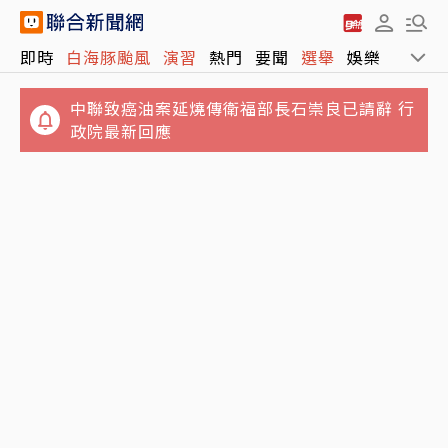
郭書瑤認了「有金主」 街頭解放側胸曲線全見
即時
白海豚颱風
演習
熱門
要聞
選舉
娛樂
運動
客
中聯致癌油案延燒傳衛福部長石崇良已請辭 行
政院最新回應
白海豚颱風移動速度再放慢 這時間點影響台灣
最明顯