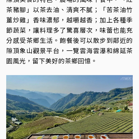
茶豬腳」以茶去油、清爽不膩；「苦茶油竹
薑炒雞」香味濃郁，越嚼越香；加上各種季
節蔬菜，讓料理多了驚喜層次，味蕾也能充
分感受茶鄉生活。飽餐後可以散步到鄰近的
隙頂象山觀景平台，一覽雲海雲瀑和綿延茶
園風光，留下美好的茶鄉回憶。