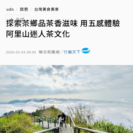
udn
旅遊
台灣美食美景
步道
探索茶鄉品茶香滋味 用五感體驗
阿里山迷人茶文化
聯合新聞網／
行遍天下
2026-02-03 09:00