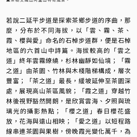
若說二延平步道是探索茶鄉步道的序曲，那
麼，分布於不同海拔，以「雲、霧、茶、
霞、櫻與愛」命名的石棹步道群，便是石棹
地區的六首山中詩篇。海拔較高的「雲之
道」終年雲霧繚繞，杉林幽靜如仙境；「霧
之道」由茶園、竹林與木棧階梯構成，層次
豐富；「茶之道」最長，緩坡延伸至茶園深
處，展現高山茶區風貌；「霞之道」穿越竹
林後視野豁然開朗，是欣賞雲海、夕照與琉
璃光的攝影熱點；「櫻之道」春日櫻花盛
放，花海與遠山相映；「愛之道」以短程路
線串連茶園與果樹，傍晚霞光變化萬千，為