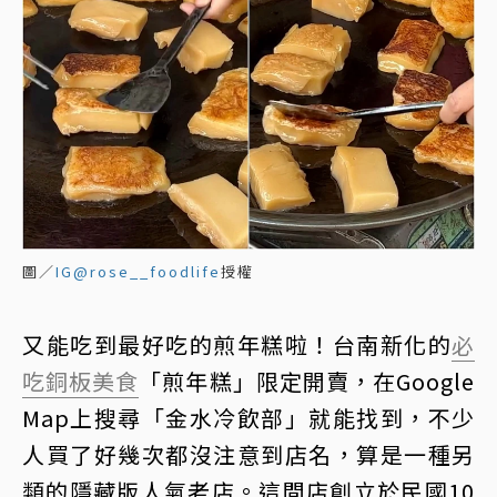
圖／
IG@rose__foodlife
授權
又能吃到最好吃的煎年糕啦！台南新化的
必
吃
銅板美食
「煎年糕」限定開賣，在Google
Map上搜尋「金水冷飲部」就能找到，不少
人買了好幾次都沒注意到店名，算是一種另
類的隱藏版人氣老店。這間店創立於民國10