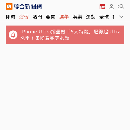
即時
演習
熱門
要聞
選舉
娛樂
運動
全球
社會
iPhone Ultra摺疊機「5大特點」配得起Ultra
名字！果粉看完更心動
慈濟遭狠詐10億！律師公會前理事長見證嚴法
台積電收跌40元拉低台股收盤下挫214點 千金
師「下跪頂禮」博信任
股表現亮眼