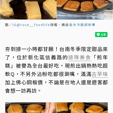
圖／
IG@rose__foodlife
授權、摘自
金水冷飲部粉專
夯到排一小時都甘願！台南冬季限定甜品來
了，位於新化區信義路的
排隊美食
「煎年
糕」被譽為全台最好吃，現煎出鍋熱熱吃超
軟Q，不另外沾粉吃都很涮嘴，滿滿
古早味
加上佛心銅板價，不論是在地人還是遊客都
會想一訪再訪。