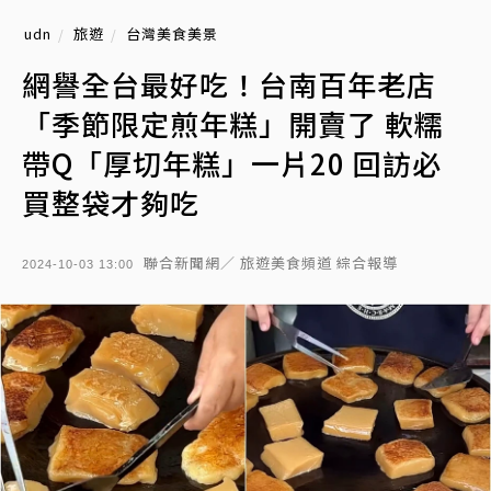
udn
旅遊
台灣美食美景
網譽全台最好吃！台南百年老店
「季節限定煎年糕」開賣了 軟糯
帶Q「厚切年糕」一片20 回訪必
買整袋才夠吃
聯合新聞網／ 旅遊美食頻道 綜合報導
2024-10-03 13:00