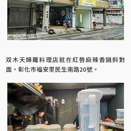
双木天婦羅料理店就在紅唇麻辣香鍋斜對
面，彰化市福安里民生南路20號。