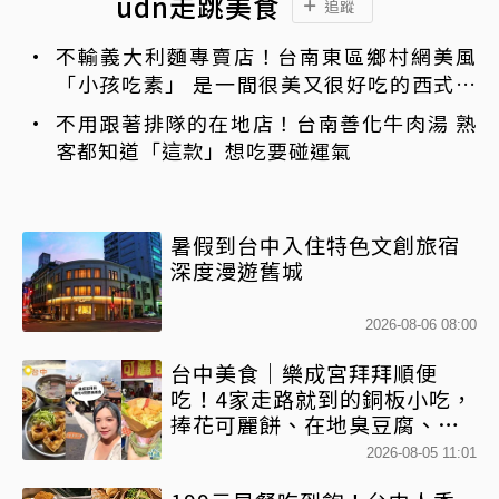
udn走跳美食
追蹤
不輸義大利麵專賣店！台南東區鄉村網美風
「小孩吃素」 是一間很美又很好吃的西式素
食
不用跟著排隊的在地店！台南善化牛肉湯 熟
客都知道「這款」想吃要碰運氣
暑假到台中入住特色文創旅宿
深度漫遊舊城
2026-08-06 08:00
台中美食｜樂成宮拜拜順便
吃！4家走路就到的銅板小吃，
捧花可麗餅、在地臭豆腐、烤
甜甜圈一次收
2026-08-05 11:01