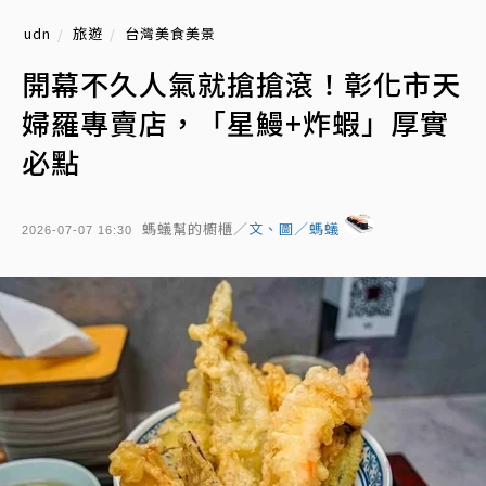
udn
旅遊
台灣美食美景
開幕不久人氣就搶搶滾！彰化市天
婦羅專賣店，「星鰻+炸蝦」厚實
必點
螞蟻幫的櫥櫃／
文、圖／螞蟻
2026-07-07 16:30