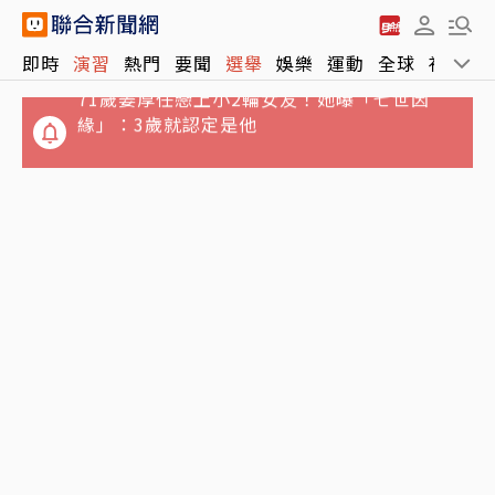
71歲姜厚任戀上小2輪女友！她曝「七世因
即時
演習
熱門
要聞
選舉
娛樂
運動
全球
社會
緣」：3歲就認定是他
整理包／EZ WAY怕個資外洩不想用？不走易
利委替代方案有哪些？方式、代價一次看
誆買BNT疫苗…律師公會前理事長狠詐慈濟10
億 豪宅藏158公斤黃金