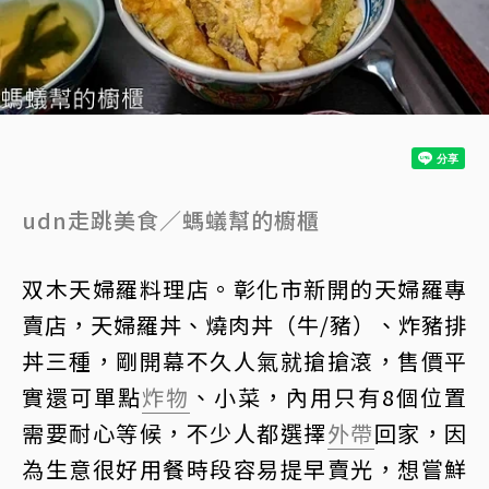
udn走跳美食／螞蟻幫的櫥櫃
双木天婦羅料理店。彰化市新開的天婦羅專
賣店，天婦羅丼、燒肉丼（牛/豬）、炸豬排
丼三種，剛開幕不久人氣就搶搶滾，售價平
實還可單點
炸物
、小菜，內用只有8個位置
需要耐心等候，不少人都選擇
外帶
回家，因
為生意很好用餐時段容易提早賣光，想嘗鮮