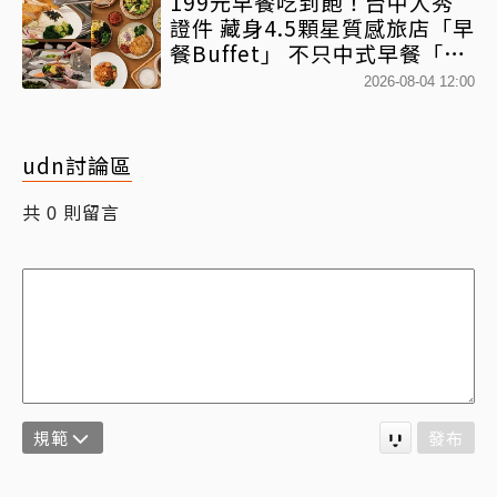
199元早餐吃到飽！台中人秀
證件 藏身4.5顆星質感旅店「早
餐Buffet」 不只中式早餐「酥
炸豬排、韓式拌飯」全吃得到
2026-08-04 12:00
udn討論區
共
則留言
0
規範
發布