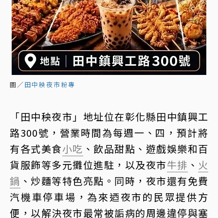
圖／
田中秧夜市粉專
「田中秧夜市」地址位在彰化縣田中鎮興工
路300號，營業時間為每週一、四，預計將
有各式美食
小吃
、飲品甜點、遊戲娛樂和百
貨服飾等多元攤位進駐，以及夜市
牛排
、
火
鍋
、炒麵等特色亮點。同時，夜市還有免費
汽機車停車場，為來迺夜市的民眾提供方
便，以解決夜市最常被詬病的周邊違停與塞