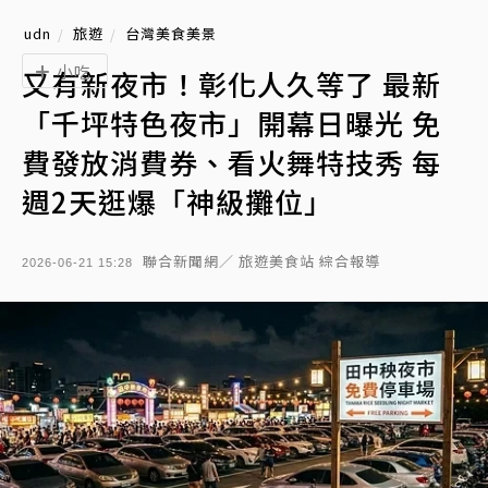
udn
旅遊
台灣美食美景
小吃
又有新夜市！彰化人久等了 最新
「千坪特色夜市」開幕日曝光 免
費發放消費券、看火舞特技秀 每
週2天逛爆「神級攤位」
聯合新聞網／ 旅遊美食站 綜合報導
2026-06-21 15:28