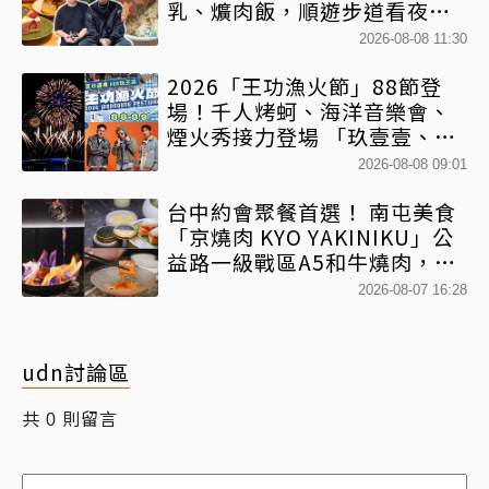
乳、爌肉飯，順遊步道看夜景
一次排好
2026-08-08 11:30
2026「王功漁火節」88節登
場！千人烤蚵、海洋音樂會、
煙火秀接力登場 「玖壹壹、美
秀集團開唱」
2026-08-08 09:01
台中約會聚餐首選！ 南屯美食
「京燒肉 KYO YAKINIKU」公
益路一級戰區A5和牛燒肉，京
平雙人套餐全程專人代烤
2026-08-07 16:28
udn討論區
共
則留言
0