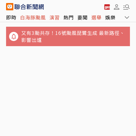
即時
白海豚颱風
演習
熱門
要聞
選舉
娛樂
運動
又有3颱共存！16號颱風琵鷺生成 最新路徑、
影響出爐
講手機太大聲被廣播提醒 女衝進車長室攻擊…
政院月底拍板總預算案 明年度國防預算將創新
台鐵不忍喊告
高上看1.1兆