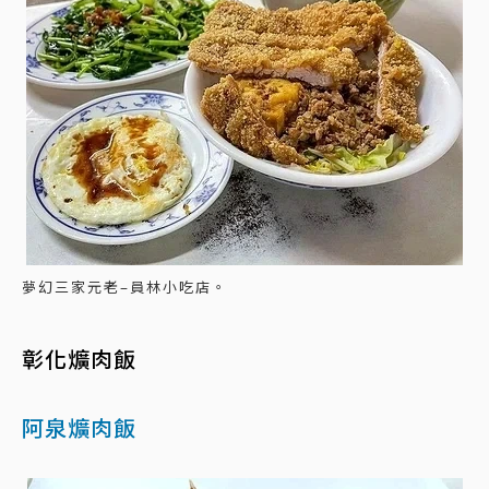
夢幻三家元老–員林小吃店。
彰化爌肉飯
阿泉爌肉飯