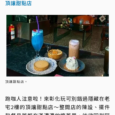
頂讓甜點店
頂讓甜點店。
跑咖人注意啦！來彰化玩可別錯過隱藏在老
宅2樓的頂讓甜點店～整間店的陳設、擺件