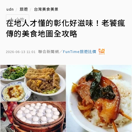
udn
旅遊
台灣美食美景
小吃
在地人才懂的彰化好滋味！老饕瘋
傳的美食地圖全攻略
聯合新聞網／
FunTime旅遊比價
2026-06-13 11:01