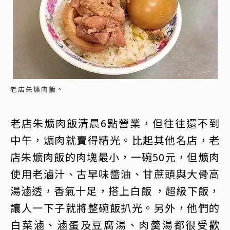
老店朱爌肉飯。
老店朱爌肉飯清晨6點營業，但往往還不到
中午，爌肉就賣得精光。比起其他名店，老
店朱爌肉飯的肉塊最小，一碗50元，但爌肉
使用老滷汁、古早味醬油、甘蔗頭與大骨高
湯滷透，香氣十足，搭上白飯 ，超級下飯，
讓人一下子就將整碗飯扒光。另外，他們的
白菜滷、滷蛋及豆腐湯、肉羹湯都很受歡