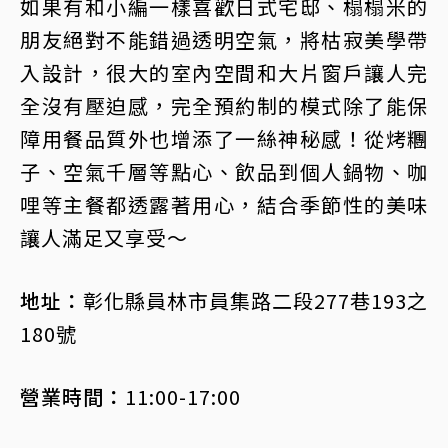
如果有和小編一樣喜歡日式宅邸、榻榻米的
朋友絕對不能錯過透明空氣，將枯寂美學帶
入設計，很大的室內空間和大片窗戶讓人完
全沒有壓迫感，完全預約制的模式除了能保
障用餐品質外也增添了一絲神秘感！從烤糰
子、空氣千層等點心、飲品到個人鍋物、咖
哩等主餐都透露著用心，結合季節性的美味
讓人滿足又享受～
地址：
彰化縣員林市員集路二段277巷193之
180號
營業時間：
11:00-17:00