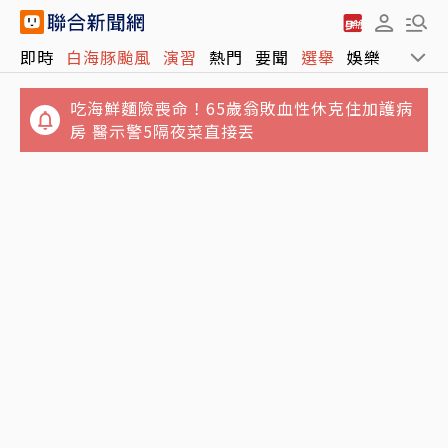
吃海鮮麵險喪命！65歲翁敗血性休克住加護病
即時
白海豚颱風
演習
熱門
要聞
選舉
娛樂
運動
房 醫示警5隔夜菜直接丟
伊朗內部盛傳最高領袖病危隨時會死！德黑蘭
官媒突公布穆吉塔巴影片
鬼月5大飲食禁忌…別吃生魚片、不要含冰塊
「後果很恐怖」