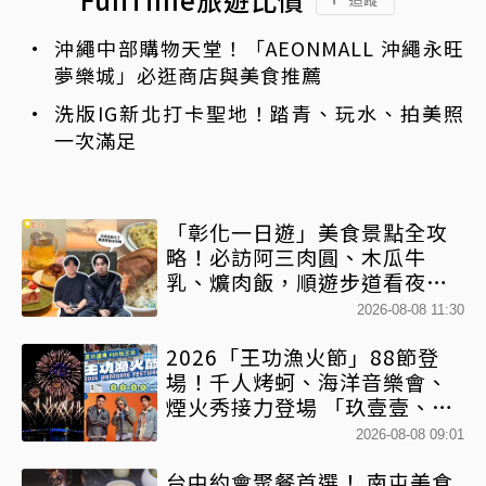
沖繩中部購物天堂！「AEONMALL 沖繩永旺
夢樂城」必逛商店與美食推薦
洗版IG新北打卡聖地！踏青、玩水、拍美照
一次滿足
「彰化一日遊」美食景點全攻
略！必訪阿三肉圓、木瓜牛
乳、爌肉飯，順遊步道看夜景
一次排好
2026-08-08 11:30
2026「王功漁火節」88節登
場！千人烤蚵、海洋音樂會、
煙火秀接力登場 「玖壹壹、美
秀集團開唱」
2026-08-08 09:01
台中約會聚餐首選！ 南屯美食