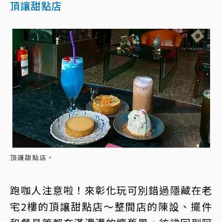
頂讓甜點店
頂讓甜點店。
跑咖人注意啦！來彰化玩可別錯過隱藏在老
宅2樓的頂讓甜點店～整間店的陳設、擺件