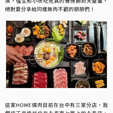
淋，強生和小吠吃完真的覺得飽到天靈蓋，
絕對要分享給同樣無肉不歡的朋朋們！
這家HOME燒肉目前在台中有三家分店，我