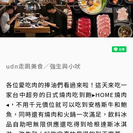
udn走跳美食／強生與小吠
各位愛吃肉的捧油們看過來啦！這天來吃一
家台中超夯的日式燒肉吃到飽▸HOME燒肉
◂，不用千元價位就可以吃到安格斯牛和鮑
魚，同時還有燒肉和火鍋一次滿足，飲料冰
品自助吧無限供應還吃得到哈根達斯冰淇