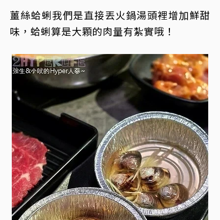
薑絲蛤蜊我們是直接丟火鍋湯頭裡增加鮮甜
味，蛤蜊算是大顆的肉量有紮實哦！