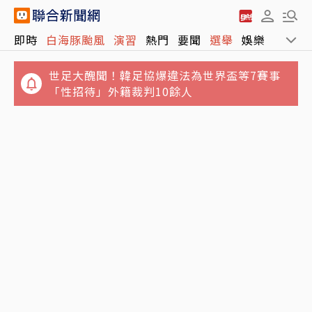
即時
白海豚颱風
演習
熱門
要聞
選舉
娛樂
運動
世足大醜聞！韓足協爆違法為世界盃等7賽事
「性招待」外籍裁判10餘人
清水今晚「送肉粽」恐強碰王功漁火節？ 家屬
別被陽光騙了！午後白海豚環流移入 今晚起影
澄清：全程車運不繞行
響風雨浪最大