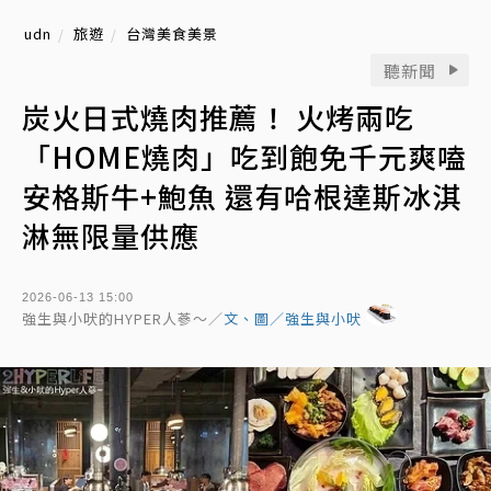
udn
旅遊
台灣美食美景
聽新聞
炭火日式燒肉推薦！ 火烤兩吃
「HOME燒肉」吃到飽免千元爽嗑
安格斯牛+鮑魚 還有哈根達斯冰淇
淋無限量供應
2026-06-13 15:00
強生與小吠的HYPER人蔘～／
文、圖／強生與小吠