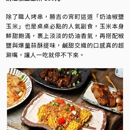
除了職人烤串，勝吉の宵町這道「奶油椒鹽
玉米」也是桌桌必點的人氣副食，玉米本身
鮮甜飽滿，裹上淡淡的奶油香氣，再搭配椒
鹽與爆量蒜酥提味，鹹甜交織的口感真的超
涮嘴，讓人一吃就停不下來。