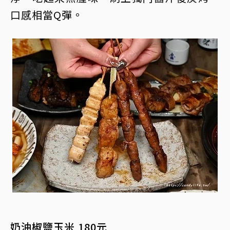
口感相當Q彈。
奶油椒鹽玉米 180元