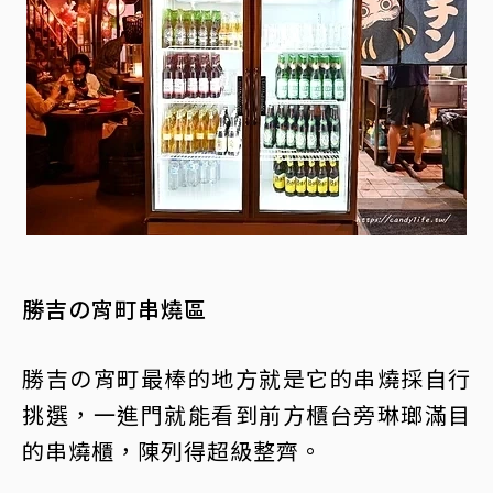
勝吉の宵町串燒區
勝吉の宵町最棒的地方就是它的串燒採自行
挑選，一進門就能看到前方櫃台旁琳瑯滿目
的串燒櫃，陳列得超級整齊。