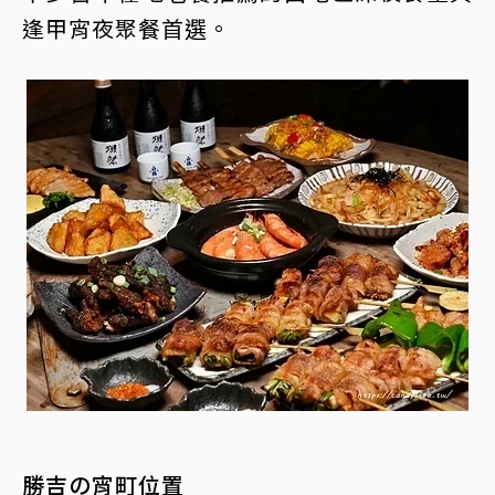
逢甲宵夜聚餐首選。
勝吉の宵町位置