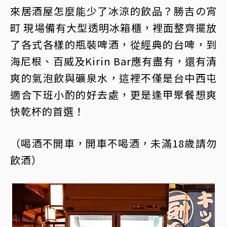
來居酒屋怎麼能少了冰涼的飲品？勝吉の宵
町 現場備有大型透明冰箱櫃，裡面整齊擺放
了各式各樣的瓶裝啤酒，從經典的台啤，到
海尼根、百威及Kirin Bar應有盡有，還有清
爽的氣泡飲與礦泉水，這裡不僅是台中西屯
適合下班小酌的好去處，更是逢甲聚餐想爽
快乾杯的首選！
（喝酒不開車，開車不喝酒，未滿18歲請勿
飲酒）