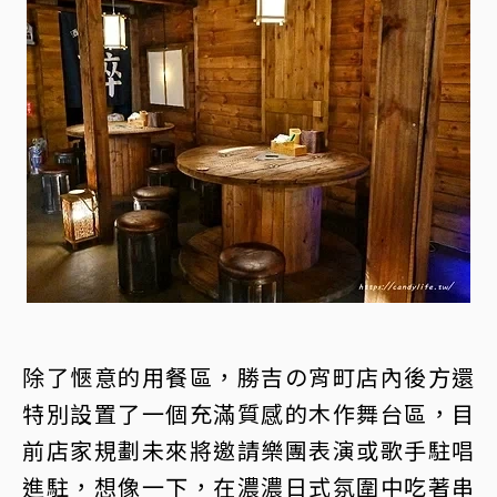
除了愜意的用餐區，勝吉の宵町店內後方還
特別設置了一個充滿質感的木作舞台區，目
前店家規劃未來將邀請樂團表演或歌手駐唱
進駐，想像一下，在濃濃日式氛圍中吃著串