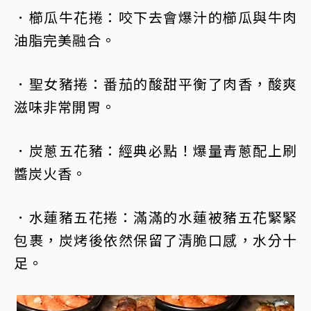
．櫛瓜牛花捲：咬下去會爆汁的櫛瓜與牛肉
油脂完美融合。
．聖女豬捲：番茄的酸甜平衡了肉香，酸爽
滋味非常開胃。
．炭蔥五花豬：經典必點！爆量青蔥配上刷
醬炭火香。
．水蓮豬五花捲：滿滿的水蓮被豬五花緊緊
包裹，炭烤後依然保留了清脆口感，水分十
足。