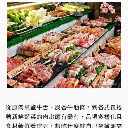
從原肉蔥鹽牛舌、炭香牛肋條，到各式包捲
著新鮮蔬菜的肉串應有盡有，品項多樣化且
食材新鮮看得見，想吃什麼就自己拿鐵盤夾