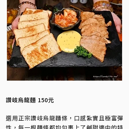
讚岐烏龍麵 150元
選用正宗讚岐烏龍麵條，口感紮實且極富彈
性，每一根麵條都均勻裹上了鹹甜適中的特