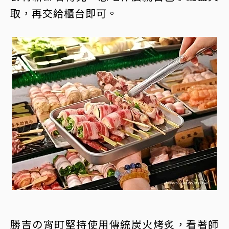
取，再交給櫃台即可。
勝吉の宵町堅持使用傳統炭火烤炙，看著師