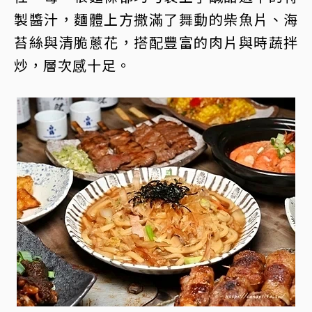
製醬汁，麵體上方撒滿了舞動的柴魚片、海
苔絲與清脆蔥花，搭配豐富的肉片與時蔬拌
炒，層次感十足。