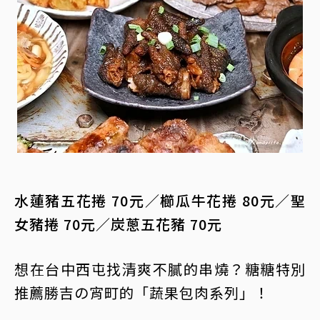
水蓮豬五花捲 70元／櫛瓜牛花捲 80元／聖
女豬捲 70元／炭蔥五花豬 70元
想在台中西屯找清爽不膩的串燒？糖糖特別
推薦勝吉の宵町的「蔬果包肉系列」！