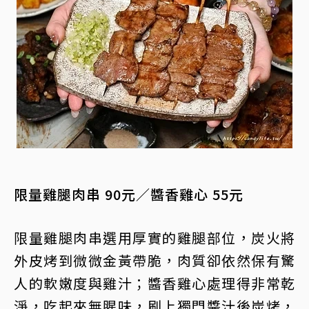
限量雞腿肉串 90元／醬香雞心 55元
限量雞腿肉串選用厚實的雞腿部位，炭火將
外皮烤到微微金黃帶脆，肉質卻依然保有驚
人的軟嫩度與雞汁；醬香雞心處理得非常乾
淨，吃起來無腥味，刷上獨門醬汁後炭烤，