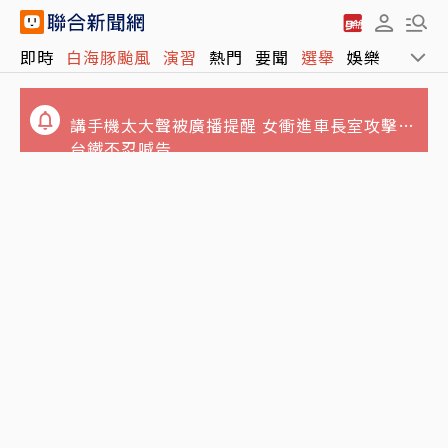
即時
白海豚颱風
演習
熱門
要聞
選舉
娛樂
運動
講手機太大聲被廣播提醒 女衝進車長室攻擊…
台鐵不忍喊告
不只周子瑜、葉舒華！台灣林莎首度入圍全球
Uber機車載客違法爭議大！法制局建議修法開
百大美女
放 交通部回應了