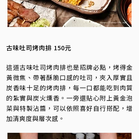
古味吐司烤肉排 150元
這道古味吐司烤肉排也是招牌必點，烤得金
黃微焦、帶著酥脆口感的吐司，夾入厚實且
炭香味十足的烤肉排，每一口都能吃到肉質
的紮實與炭火燻香。一旁還貼心附上黃金泡
菜與特製沾醬，可以依照喜好自行搭配，增
加清爽度與層次感。