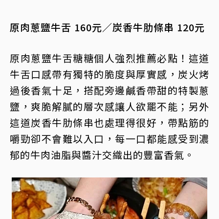
原肉蔥鹽牛舌 160元／炭香牛肋條串 120元
原肉蔥鹽牛舌糖糖個人強烈推薦必點！這道
牛舌口感帶有獨特的脆度與厚實感，炭火烤
過後香氣十足，搭配旁邊鹹香帶甜的特製蔥
鹽，爽脆解膩的層次感讓人欲罷不能；另外
這道炭香牛肋條串也處理得很好，帶點筋的
嚼勁卻不會難以入口，每一口都能感受到濃
郁的牛肉油脂與醬汁交織出的豐富香氣。