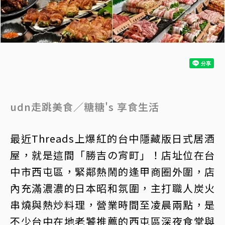
udn走跳美食／糖糖's 享食生活
最近Threads上爆紅的台中隱藏版日式居酒
屋，就是這間「勝吉の宵町」！店址位在台
中市西屯區，緊鄰熱鬧的逢甲商圈外圍，店
內充滿濃濃的日本昭和氛圍，主打職人炭火
串燒與熱炒料理，營業時間至凌晨兩點，是
不少台中在地老饕推薦的西屯區深夜食堂與