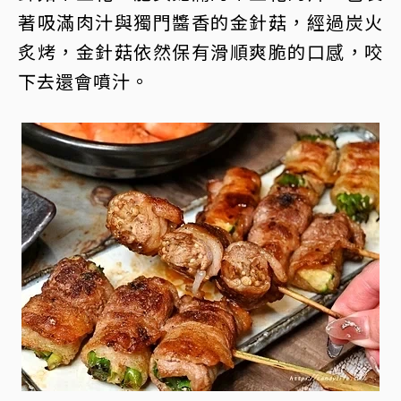
著吸滿肉汁與獨門醬香的金針菇，經過炭火
炙烤，金針菇依然保有滑順爽脆的口感，咬
下去還會噴汁。