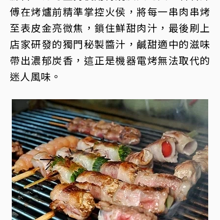
傅在烤爐前精準掌控火侯，將每一串肉串烤
至表皮金亮微焦，鎖住鮮甜肉汁，最後刷上
店家研發的獨門秘製醬汁，鹹甜適中的滋味
帶出濃郁炭香，這正是機器電烤無法取代的
迷人風味。