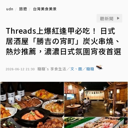
udn
旅遊
台灣美食美景
聽新聞
Threads上爆紅逢甲必吃！ 日式
居酒屋「勝吉の宵町」炭火串燒、
熱炒推薦，濃濃日式氛圍宵夜首選
糖糖's 享食生活／
文、圖／糖糖
2026-06-12 21:30