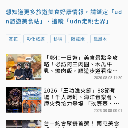
想知道更多旅遊美食好康情報，請鎖定「ud
n旅遊美食站」
．追蹤「udn走跳世界」
賞花
彰化旅遊
秘境
隱藏版
鳳凰木
「彰化一日遊」美食景點全攻
略！必訪阿三肉圓、木瓜牛
乳、爌肉飯，順遊步道看夜景
一次排好
2026-08-08 11:30
2026「王功漁火節」88節登
場！千人烤蚵、海洋音樂會、
煙火秀接力登場 「玖壹壹、美
秀集團開唱」
2026-08-08 09:01
台中約會聚餐首選！ 南屯美食