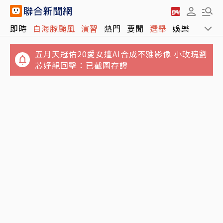
五月天冠佑20愛女遭AI合成不雅影像 小玫瑰劉
即時
白海豚颱風
演習
熱門
要聞
選舉
娛樂
運動
芯妤親回擊：已截圖存證
8月13日迎鬼月...好兄弟放假囉！命理師警
告：這些事千萬別做
有線耳機文藝復興？ 網列3大優點讚爆：蘋果
原廠才590元