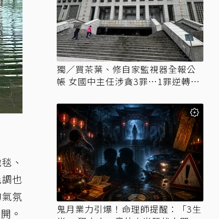
獨／買茶葉、修自家監視器全報公
帳 女國中主任涉貪3罪…1罪逆轉無
罪
地毯、
色調也
的氣氛
鬼月業力引爆！命理師提醒：「3生
離開。