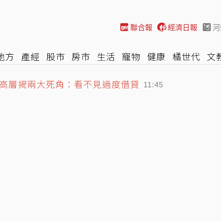
聯合報
經濟日報
河
地方
產經
股市
房市
生活
寵物
健康
橘世代
文
高層揭兩大死角：看不見過度借貸
尚
汽車
棒球
HBL
遊戲
專題
網誌
女子漾
陽光
11:45
鐘 中小企業當心
11:34
一星負評 蔣萬安大氣回應
12:00