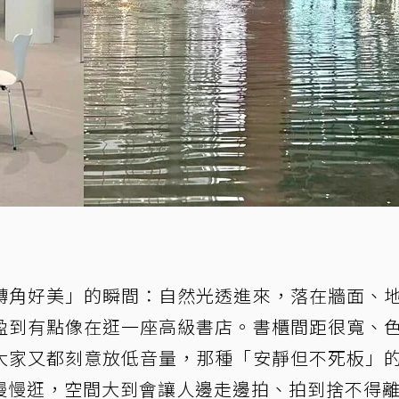
轉角好美」的瞬間：自然光透進來，落在牆面、
盈到有點像在逛一座高級書店。書櫃間距很寬、
大家又都刻意放低音量，那種「安靜但不死板」
慢慢逛，空間大到會讓人邊走邊拍、拍到捨不得