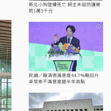
新北小狗墜樓死亡 飼主未設防護被
罰1萬5千元
民調／賴清德滿意度44.7%略回升
卓榮泰不滿意度居半年高點