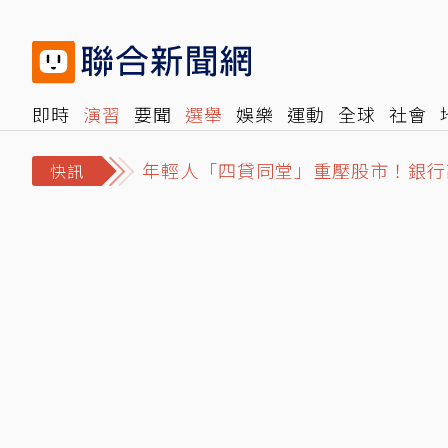
即時
演習
要聞
選舉
娛樂
運動
全球
社會
年輕人「四貸同堂」重壓股市！銀行
雜誌
報時光
倡議+
500輯
轉角國際
NBA
時
都是台股惹的禍？兆基事件敲響2警
快訊
麵線老店東發號「菜單蓋簽名」遭留