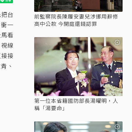
先把台
前監察院長陳履安妻兒涉挪用辭修
高中公款 今開庭還錢認罪
先衝一
走馬看
、視線
直接接
文青、
第一位本省籍國防部長湯曜明，人
稱「湯要命」