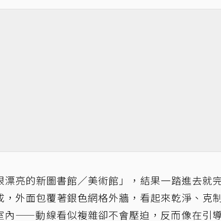
很漂亮的新圖書館／美術館」，結果一踏進去就
成，外面包覆著銀色網格外牆，看起來乾淨、克
室內——動線看似複雜卻不會壓迫，反而像在引