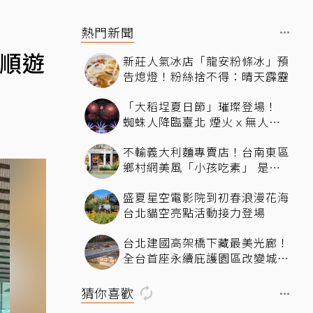
熱門新聞
，順遊
新莊人氣冰店「龍安粉條冰」預
告熄燈！粉絲捨不得：晴天霹靂
「大稻埕夏日節」璀璨登場！
蜘蛛人降臨臺北 煙火ｘ無人機
燈光秀河岸共賞
不輸義大利麵專賣店！台南東區
鄉村網美風「小孩吃素」 是一
間很美又很好吃的西式素食
盛夏星空電影院到初春浪漫花海
台北貓空亮點活動接力登場
台北建國高架橋下藏最美光廊！
全台首座永續庇護園區改變城市
角落，打造友善共融新地標
猜你喜歡