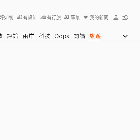
好如初
有設計
有行旅
願景
我的新聞
教
評論
兩岸
科技
Oops
閱讀
旅遊
行動
影音網
U好學