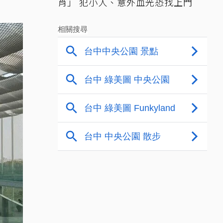
肖」 犯小人、意外血光恐找上門