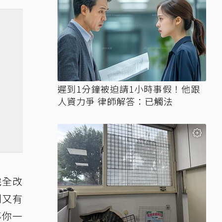
遲到1分鐘被迫請1小時事假！他跟
人資力爭 律師解答：已觸法
完全改
制又有
導你一