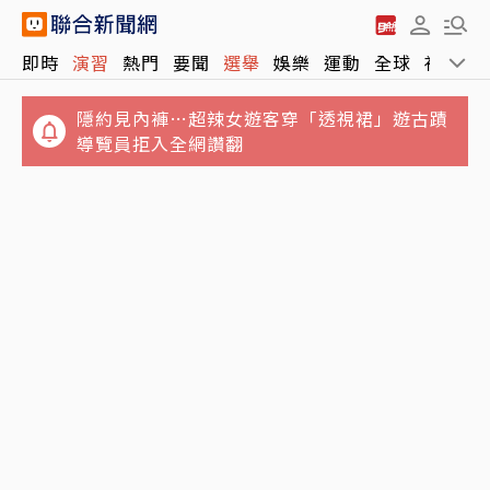
即時
演習
熱門
要聞
選舉
娛樂
運動
全球
社會
隱約見內褲…超辣女遊客穿「透視裙」遊古蹟
導覽員拒入全網讚翻
英特爾拚再起…光靠川普還不夠 客戶深怕惹惱
台積電