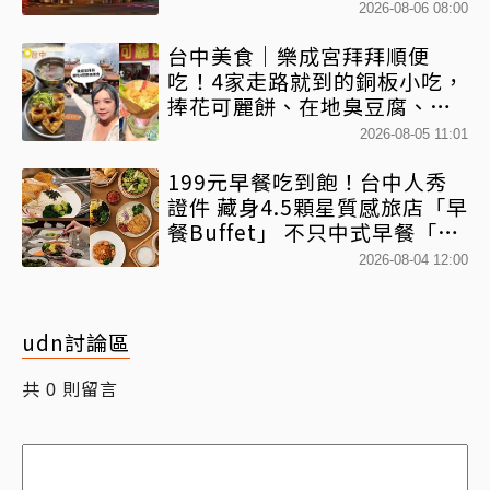
2026-08-06 08:00
台中美食｜樂成宮拜拜順便
吃！4家走路就到的銅板小吃，
捧花可麗餅、在地臭豆腐、烤
甜甜圈一次收
2026-08-05 11:01
199元早餐吃到飽！台中人秀
證件 藏身4.5顆星質感旅店「早
餐Buffet」 不只中式早餐「酥
炸豬排、韓式拌飯」全吃得到
2026-08-04 12:00
udn討論區
共
則留言
0