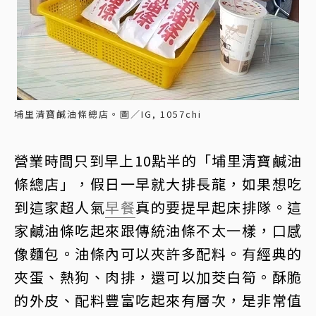
埔里清寶鹹油條總店。圖／IG, 1057chi
營業時間只到早上10點半的「埔里清寶鹹油
條總店」，假日一早就大排長龍，如果想吃
到這家超人氣
早餐
真的要提早起床排隊。這
家鹹油條吃起來跟傳統油條不太一樣，口感
像麵包。油條內可以夾許多配料。有經典的
夾蛋、熱狗、肉排，還可以加茭白筍。酥脆
的外皮、配料豐富吃起來有層次，是非常值