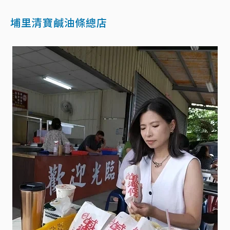
埔里清寶鹹油條總店