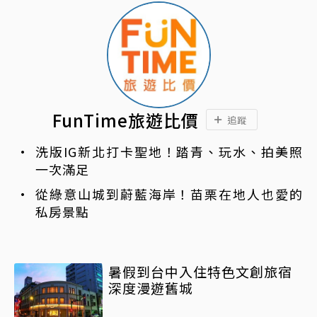
FunTime旅遊比價
追蹤
洗版IG新北打卡聖地！踏青、玩水、拍美照
一次滿足
從綠意山城到蔚藍海岸！苗栗在地人也愛的
私房景點
暑假到台中入住特色文創旅宿
深度漫遊舊城