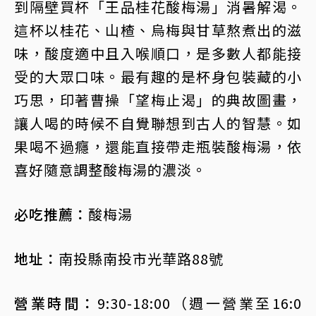
到隔壁買杯「王品桂花酸梅湯」消暑解渴。
這杯以桂花、山楂、烏梅與甘草熬煮出的滋
味，酸度適中且入喉順口，是多數人都能接
受的大眾口味。最有趣的是杯身包裝藏的小
巧思，印著曹操「望梅止渴」的典故圖畫，
讓人喝的時候不自覺聯想到古人的智慧。如
果喝不過癮，還能直接帶走瓶裝酸梅湯，依
喜好隨意調整酸梅湯的濃淡。
必吃推薦：
酸梅湯
地址：
南投縣南投市光華路88號
營業時間：
9:30-18:00（週一營業至16:0