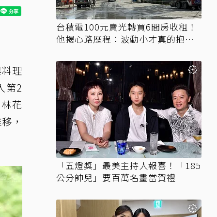
台積電100元賣光轉買6間房收租！
他揭心路歷程：波動小才真的抱得
住賺得到
與料理
入第2
山林花
推移，
「五燈獎」最美主持人報喜！「185
公分帥兒」要百萬名畫當賀禮