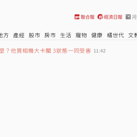
聯合報
經濟日報
河
地方
產經
股市
房市
生活
寵物
健康
橘世代
文
麼？他買相機大卡關 3狀態一同受害
尚
汽車
棒球
HBL
遊戲
專題
網誌
女子漾
陽光
11:42
涉靠近大陸」 陸專家稱罕見
11:26
傷 兇嫌據報已遭擊斃
12:07