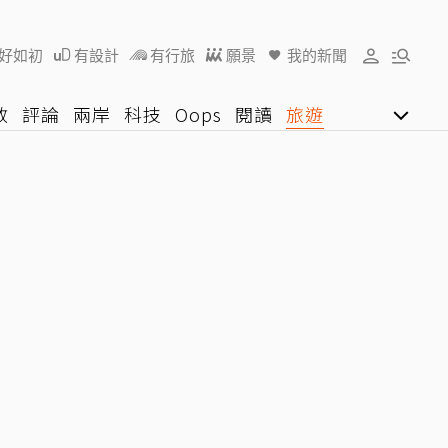
好如初
有設計
有行旅
願景
我的新聞
教
評論
兩岸
科技
Oops
閱讀
旅遊
行動
影音網
U好學