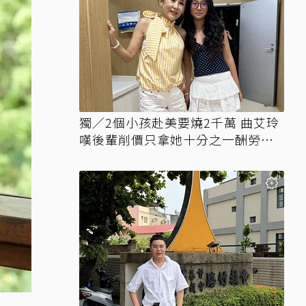
獨／2個小孩赴美要燒2千萬 曲艾玲
嘆後輩削價只拿她十分之一酬勞競
爭