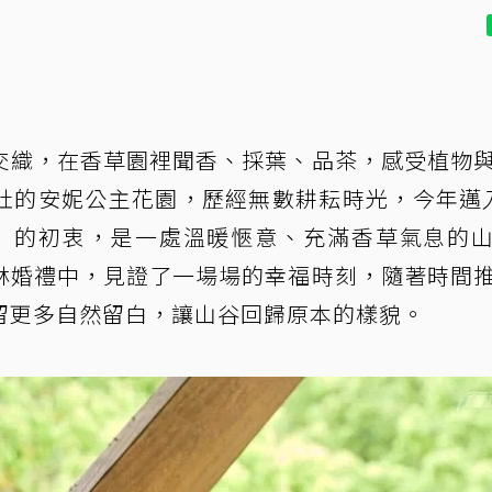
交織，在香草園裡聞香、採葉、品茶，感受植物
社的安妮公主花園，歷經無數耕耘時光，今年邁
」的初衷，是一處溫暖愜意、充滿香草氣息的
林婚禮中，見證了一場場的幸福時刻，隨著時間
留更多自然留白，讓山谷回歸原本的樣貌。