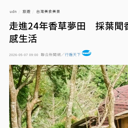
udn
旅遊
台灣美食美景
走進24年香草夢田 採葉
感生活
聯合新聞網／
行遍天下
2026-05-07 09:00