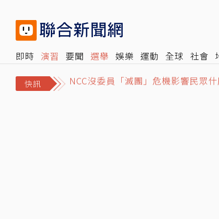
即時
演習
要聞
選舉
娛樂
運動
全球
社會
NCC沒委員「滅團」危機影響民眾什
雜誌
報時光
倡議+
500輯
轉角國際
NBA
時
白海豚颱風「先蛻殼5次、再長途跋
快訊
泰國爆校園槍擊！學生開槍釀2死15