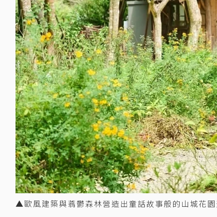
▲歐風建築與蓊鬱森林營造出童話故事般的山城花園