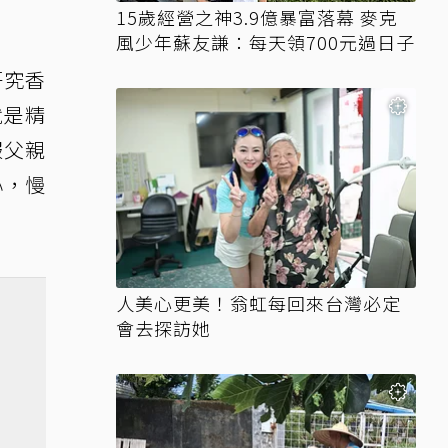
15歲經營之神3.9億暴富落幕 麥克
風少年蘇友謙：每天領700元過日子
研究香
就是精
服父親
心，慢
人美心更美！翁虹每回來台灣必定
會去探訪她