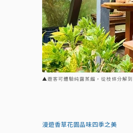
▲遊客可體驗純露蒸餾，從枝條分解到
漫遊香草花園品味四季之美