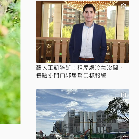
藝人王凱猝逝！租屋處冷氣沒關、
餐點掛門口鄰居驚異樣報警