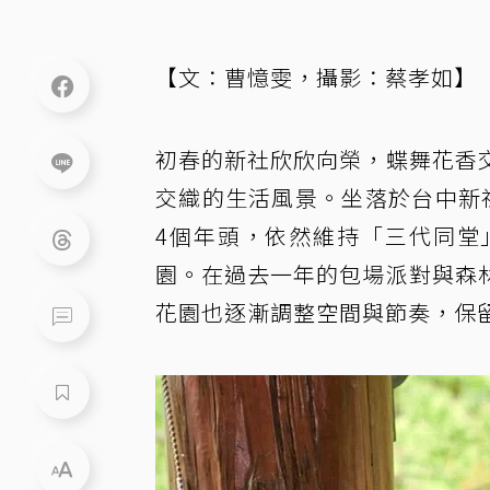
【文：曹憶雯，攝影：蔡孝如】
初春的新社欣欣向榮，蝶舞花香
交織的生活風景。坐落於台中新
4個年頭，依然維持「三代同堂
園。在過去一年的包場派對與森
花園也逐漸調整空間與節奏，保