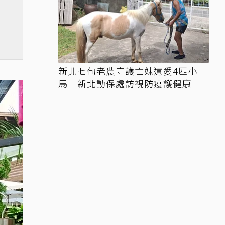
新北七旬老農守護亡妹遺愛4匹小
馬 新北動保處訪視防疫護健康