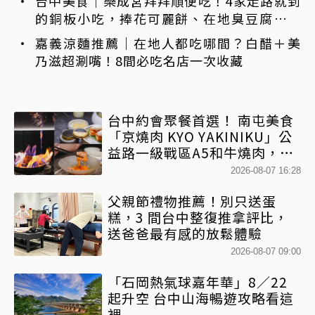
台中美食｜樂成宮拜拜順便吃！4家走路就到
的銅板小吃，捧花可麗餅、在地臭豆腐、烤
甜甜圈一次收
嘉義涼麵推薦｜在地人都吃哪間？白醋＋美
乃滋超涮嘴！8間必吃名店一次收藏
台中約會聚餐首選！ 南屯美食
「京燒肉 KYO YAKINIKU」公
益路一級戰區A5和牛燒肉，京
平雙人套餐全程專人代烤
2026-08-07 16:28
父親節禮物推薦！別只送蛋
糕，3 間台中整復推拿評比，
送爸爸最有感的放鬆體驗
2026-08-07 09:00
「石岡熱氣球嘉年華」8／22
起升空 台中山海暢遊攻略看這
裡