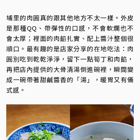
埔里的肉圓真的跟其他地方不太一樣。外皮
是那種QQ、帶彈性的口感，不會軟爛也不
會太厚；裡面的肉餡扎實、配上醬汁整個很
順口。最有趣的是店家分享的在地吃法：肉
圓別吃到乾乾淨淨，留下一點筍丁和肉餡，
再把店內提供的大骨清湯倒進碗裡，瞬間變
成一碗帶著甜鹹醬香的「湯」，暖胃又有儀
式感。