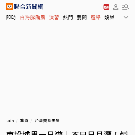
即時
白海豚颱風
演習
熱門
要聞
選舉
娛樂
運動
udn
旅遊
台灣美食美景
南投埔里一日遊｜不只日月潭！鹹