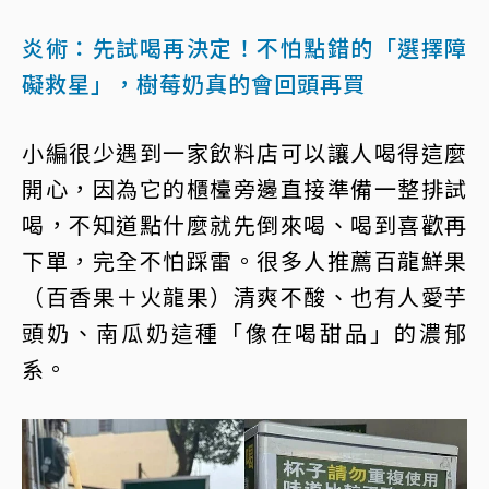
炎術：先試喝再決定！不怕點錯的「選擇障
礙救星」，樹莓奶真的會回頭再買
小編很少遇到一家飲料店可以讓人喝得這麼
開心，因為它的櫃檯旁邊直接準備一整排試
喝，不知道點什麼就先倒來喝、喝到喜歡再
下單，完全不怕踩雷。很多人推薦百龍鮮果
（百香果＋火龍果）清爽不酸、也有人愛芋
頭奶、南瓜奶這種「像在喝甜品」的濃郁
系。