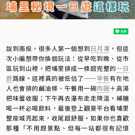
說到南投，很多人第一個想到
日月潭
，但這
次小編想帶你換個玩法：從早吃到晚、從市
區玩到山裡，把埔里排成一條超完整的
一日
遊
路線。這裡真的被低估了——
早餐
有在地
人也會排的鹹油條、午餐用一碗
肉圓
＋高湯
把味蕾收服；下午再去瀑布走走降溫，補糖
喝一杯必喝飲料，最後登上觀景平台看埔里
整座城亮起來，收尾超舒服。如果你也喜歡
那種「不用趕景點、但每一站都很有記憶