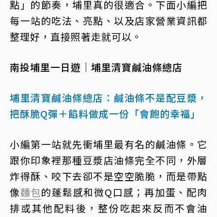
點」的節奏，埔里真的很適合。下面小編把
每一站的吃法、亮點、以及店家營業資訊都
整理好，直接照著走就可以。
南投埔里一日遊｜埔里清寶鹹油條總店
埔里清寶鹹油條總店：鹹油條不是配豆漿，
把酥脆Q彈＋餡料做成一份「會飽的幸福」
小編第一站就先衝埔里最有名的鹹油條。它
跟你印象裡那種豆漿店油條完全不同，外層
炸得酥、咬下去卻不是空空脆脆，而是帶點
像
麵包
的蓬鬆感和微Q口感；再加蛋、配肉
排或其他配料後，整份吃起來反而不會油