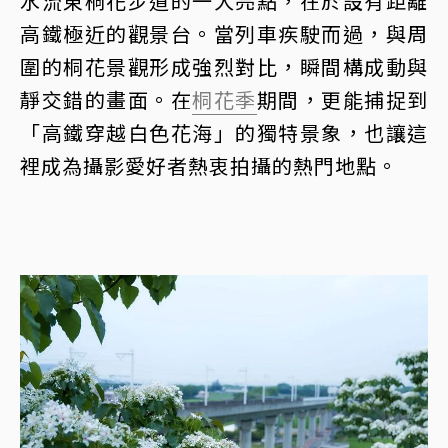
水流東桐花步道的一大亮點，在於設有距離
高鐵極近的觀景台。當列車疾駛而過，與周
圍的桐花景觀形成強烈對比，瞬間構成動與
靜交錯的畫面。在
桐花季
期間，更能捕捉到
「高鐵穿越白色花海」的獨特景象，也讓這
裡成為攝影愛好者熱衷拍攝的熱門地點。