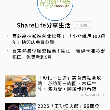
ShareLife分享生活
追蹤
百畝森林搬進台北松菸！ 「小熊維尼100週
年」快閃店免費參觀
台東熱氣球順遊推薦！關山「吉伊卡哇彩繪
稻田」免費看到9月
「彰化一日遊」美食景點全攻
略！必訪阿三肉圓、木瓜牛
乳、爌肉飯，順遊步道看夜景
一次排好
2026-08-08 11:30
2026「王功漁火節」88節登