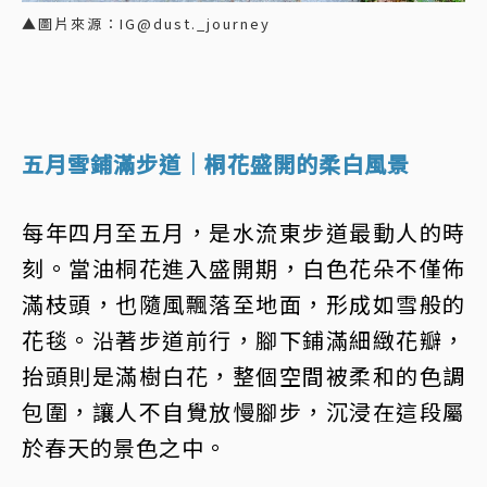
▲圖片來源：IG@dust._journey
五月雪鋪滿步道｜桐花盛開的柔白風景
每年四月至五月，是水流東步道最動人的時
刻。當油桐花進入盛開期，白色花朵不僅佈
滿枝頭，也隨風飄落至地面，形成如雪般的
花毯。沿著步道前行，腳下鋪滿細緻花瓣，
抬頭則是滿樹白花，整個空間被柔和的色調
包圍，讓人不自覺放慢腳步，沉浸在這段屬
於春天的景色之中。