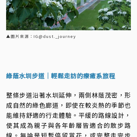
▲圖片來源：IG@dust._journey
綠蔭水圳步道｜輕鬆走訪的療癒系旅程
整條步道沿著水圳延伸，兩側林蔭茂密，形
成自然的綠色廊道，即使在較炎熱的季節也
能維持舒適的行走體驗。平緩的路線設計，
使其成為親子與各年齡層皆適合的散步路
線。無論是短暫停留賞花，或完整走完步