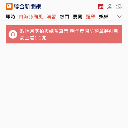
即時
白海豚颱風
演習
熱門
要聞
選舉
娛樂
運動
政院月底拍板總預算案 明年度國防預算將創新
高上看1.1兆
又有3颱共存！16號颱風琵鷺生成 最新路徑、
日職／林安可左膝疼痛西武抹消登錄 日媒感
影響出爐
嘆：好事多磨