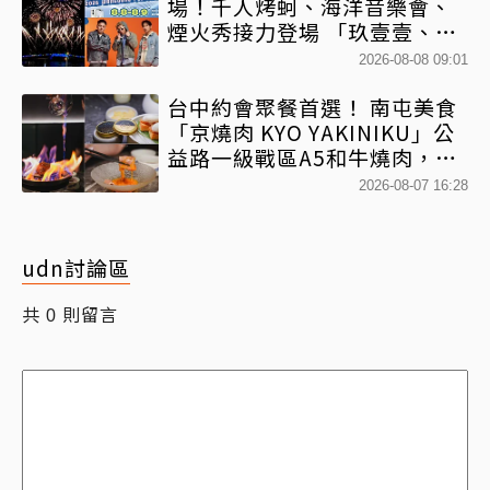
場！千人烤蚵、海洋音樂會、
煙火秀接力登場 「玖壹壹、美
秀集團開唱」
2026-08-08 09:01
台中約會聚餐首選！ 南屯美食
「京燒肉 KYO YAKINIKU」公
益路一級戰區A5和牛燒肉，京
平雙人套餐全程專人代烤
2026-08-07 16:28
udn討論區
共
則留言
0