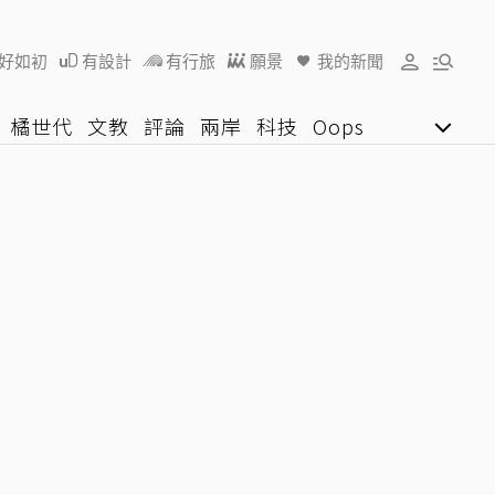
好如初
有設計
有行旅
願景
我的新聞
橘世代
文教
評論
兩岸
科技
Oops
女子漾
陽光行動
影音網
U好學