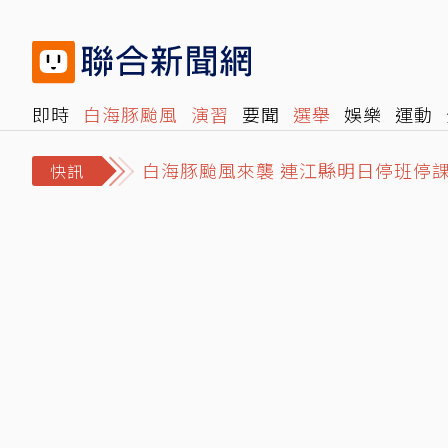
即時
白海豚颱風
演習
要聞
選舉
娛樂
運動
閱讀
旅遊
雜誌
報時光
倡議+
500輯
轉角國
白海豚颱風來襲 連江縣明日停班停
快訊
林志玲父親節曬帥兒照！墨鏡特效遮
永和豆漿創始人林炳生病逝享壽70