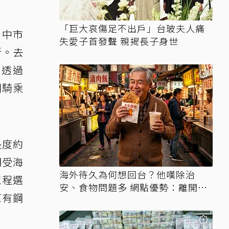
「巨大哀傷足不出戶」台玻夫人痛
台中市
失愛子首發聲 親揭長子身世
新。去
。透過
閒騎乘
長度約
期受海
海外待久為何想回台？他嘆除治
工程選
安、食物問題多 網點優勢：離開才
原有鋼
知天堂