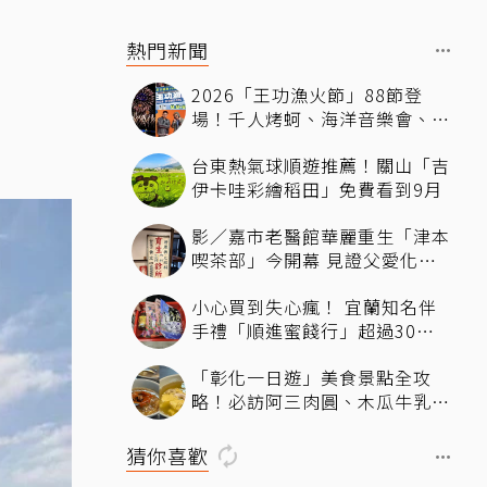
熱門新聞
2026「王功漁火節」88節登
場！千人烤蚵、海洋音樂會、煙
火秀接力登場 「玖壹壹、美秀
台東熱氣球順遊推薦！關山「吉
集團開唱」
伊卡哇彩繪稻田」免費看到9月
影／嘉市老醫館華麗重生「津本
喫茶部」今開幕 見證父愛化身
文化新地標
小心買到失心瘋！ 宜蘭知名伴
手禮「順進蜜餞行」超過30種
蜜餞、果乾選擇，連立法院都團
「彰化一日遊」美食景點全攻
購
略！必訪阿三肉圓、木瓜牛乳、
爌肉飯，順遊步道看夜景一次排
好
猜你喜歡