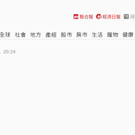
聯合報
經濟日報
河
全球
社會
地方
產經
股市
房市
生活
寵物
健康
際
NBA
時尚
汽車
棒球
HBL
遊戲
專題
網誌
課
20:24
不住 完美基因神複製帥出新高度
歲 訃告稱「是照亮別人的燈塔」
20:32
20:45