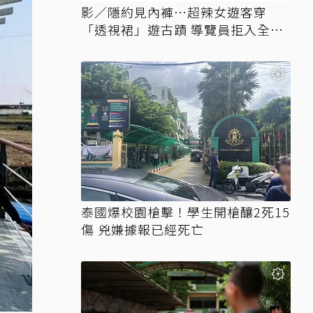
影／隱約見內褲…超辣女遊客穿
「透視裙」遊古蹟 導覽員拒入全網
讚翻
泰國爆校園槍擊！學生開槍釀2死15
傷 兇嫌據報已經死亡