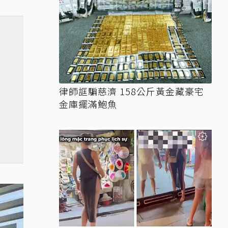
律師誆騙慈濟 158公斤黃金藏豪宅
金庫擺滿鮑魚