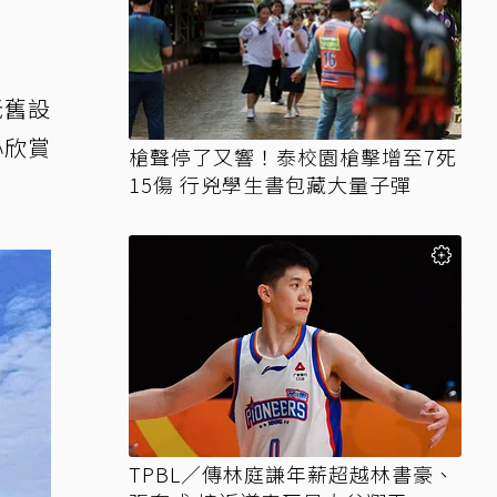
老舊設
心欣賞
槍聲停了又響！泰校園槍擊增至7死
15傷 行兇學生書包藏大量子彈
TPBL／傳林庭謙年薪超越林書豪、