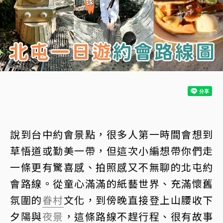
說到台中約會景點，很多人第一時間會想到
草悟道或勤美一帶，但這次小編想帶你們走
一條更有驚喜感、拍照感又不無聊的北屯約
會路線。從童心滿滿的紙藝世界、充滿懷舊
氛圍的
眷村
文化，到傍晚直接登上山腰收下
夕陽與
夜景
，這條路線不趕行程、很有故事