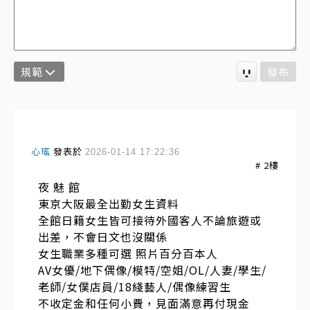
規範
發布
心瑤
發表於
2026-01-14 17:22:36
#
2
樓
夜 魅 館
東京大阪最全出勤女生資料
全館日籍女生皆可接待外國客人不論旅遊或
出差，不會日文也沒關係
女生職業多種可選 照片百分百本人
AV女優/地下偶像/模特/空姐/OL/人妻/學生/
老師/女僕店員/18綫藝人/偶像練習生
不收定金和任何小費，見面滿意再付現金