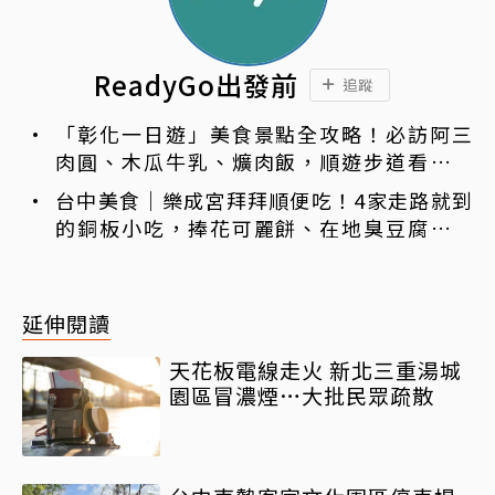
ReadyGo出發前
追蹤
「彰化一日遊」美食景點全攻略！必訪阿三
肉圓、木瓜牛乳、爌肉飯，順遊步道看夜景
一次排好
台中美食｜樂成宮拜拜順便吃！4家走路就到
的銅板小吃，捧花可麗餅、在地臭豆腐、烤
甜甜圈一次收
延伸閱讀
天花板電線走火 新北三重湯城
園區冒濃煙…大批民眾疏散