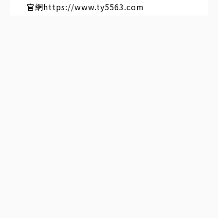
官網https://www.ty5563.com
心瑤
發表於
2026-01-14 16:19:35
#
1
樓
夜 魅 館
東京大阪最全出勤女生資料
全館日籍女生皆可接待外國客人不論旅遊或
出差，不會日文也沒關係
女生職業多種可選 照片百分百本人
AV女優/地下偶像/模特/空姐/OL/人妻/學生/
老師/女僕店員/18綫藝人/偶像練習生
不收定金和任何小費，見面滿意再付現金
官網https://www.ty5563.com