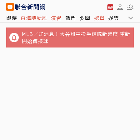
強風吹爆礁溪飲料店玻璃門！女店員嚇壞崩潰
即時
白海豚颱風
演習
熱門
要聞
選舉
娛樂
運動
狂喊「手機在哪？」
MLB／好消息！大谷翔平投手歸隊新進度 重新
開始傳接球
少年股神慘賠220萬教訓 20歲年輕交易者告
白：看清貪婪與自負