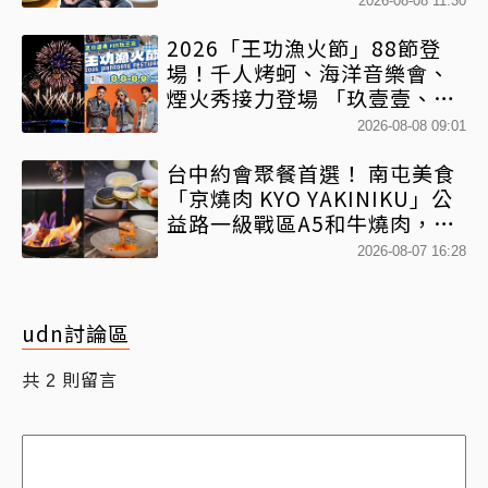
2026-08-08 11:30
2026「王功漁火節」88節登
場！千人烤蚵、海洋音樂會、
煙火秀接力登場 「玖壹壹、美
秀集團開唱」
2026-08-08 09:01
台中約會聚餐首選！ 南屯美食
「京燒肉 KYO YAKINIKU」公
益路一級戰區A5和牛燒肉，京
平雙人套餐全程專人代烤
2026-08-07 16:28
udn討論區
共
則留言
2