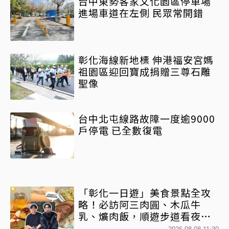
台中東勢客家文化園區停車場
進場車道在左側 民眾常開錯
彰化海線新地標 伸港福安宮媽
祖園區迎回寶成捐贈三尊石雕
聖像
台中北屯線路故障一度逾9000
戶停電 已全數復電
「彰化一日遊」美食景點全攻
略！必訪阿三肉圓、木瓜牛
乳、爌肉飯，順遊步道看夜景
一次排好