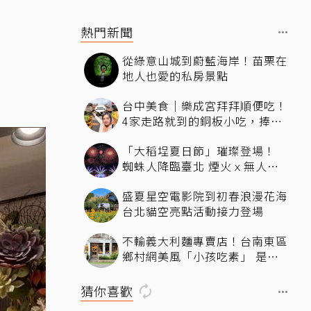
熱門新聞
從綠意山城到蔚藍海岸！苗栗在
地人也愛的私房景點
台中美食｜樂成宮拜拜順便吃！
4家走路就到的銅板小吃，捧花
可麗餅、在地臭豆腐、烤甜甜圈
「大稻埕夏日節」璀璨登場！
一次收
蜘蛛人降臨臺北 煙火ｘ無人機
燈光秀河岸共賞
盛夏星空電影院到初春浪漫花海
台北貓空亮點活動接力登場
不輸義大利麵專賣店！台南東區
鄉村網美風「小孩吃素」 是一
間很美又很好吃的西式素食
猜你喜歡