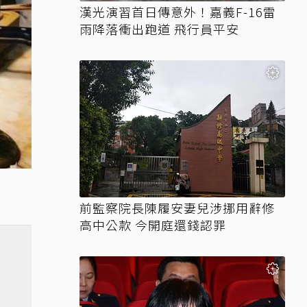
漢光演習首日傳意外！嘉義F-16雷
雨降落衝出跑道 飛行員平安
前監察院長陳履安妻兒涉挪用辭修
高中公款 今開庭還錢認罪