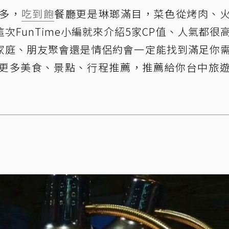
多，
吃到飽
餐廳更是琳瑯滿目，菜色從烤肉、
FunTime小編就來介紹5家CP值、人氣都很
家庭、朋友聚會還是情侶約會一定能找到滿足你
更多美食、景點、行程推薦，推薦給你台中旅