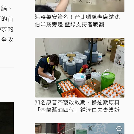
火鍋、
遮蔣萬安簽名！台北麵線老店邀沈
高的台
伯洋簽旁邊 藍綠支持者戰翻
需求的
遊全攻
知名康普茶竄改效期、摻逾期原料
「金蘭醬油四代」鍾淳仁夫妻遭訴