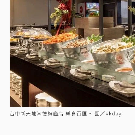
台中新天地崇德旗艦店 樂食百匯。 圖／kkday