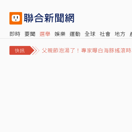
即時
要聞
選舉
娛樂
運動
全球
社會
地方
父親節泡湯了！專家曝白海豚搖滾時
報時光
倡議+
500輯
轉角國際
NBA
時尚
汽
MLB／大谷本季首次單場雙響砲 道
快訊
打伊朗耗盡彈藥卻不知情？華郵：川