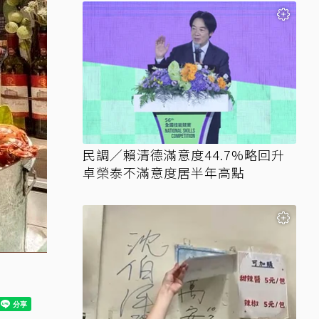
民調／賴清德滿意度44.7%略回升
卓榮泰不滿意度居半年高點