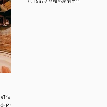
兆 1987式崩盤恐尾隨而至
先訂位
著名的