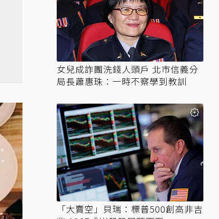
女兒成詐團洗錢人頭戶 北市信義分
局長蕭惠珠：一時不察學到教訓
「大賣空」貝瑞：標普500創高非吉