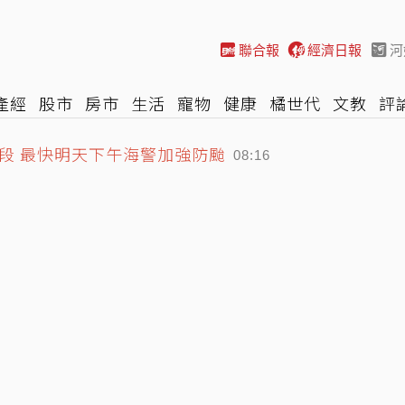
聯合報
經濟日報
河
產經
股市
房市
生活
寵物
健康
橘世代
文教
評
段 最快明天下午海警加強防颱
車
棒球
HBL
遊戲
專題
網誌
女子漾
陽光行動
08:16
奇不敵小熊慘吞今年最長6連敗
08:02
普上周在大衛營怒飆防長赫塞斯
08:46