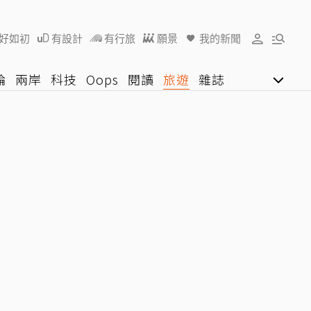
好如初
有設計
有行旅
願景
我的新聞
論
兩岸
科技
Oops
閱讀
旅遊
雜誌
影音網
U好學