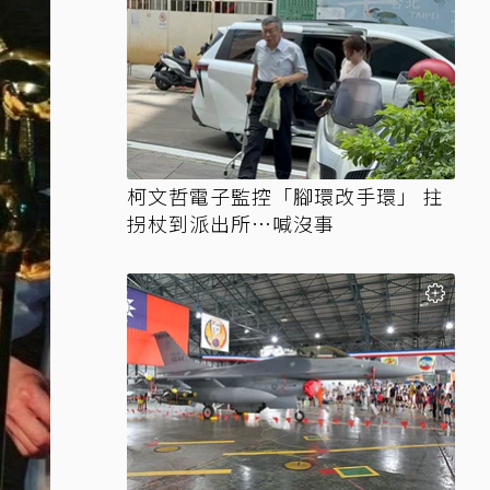
柯文哲電子監控「腳環改手環」 拄
拐杖到派出所…喊沒事