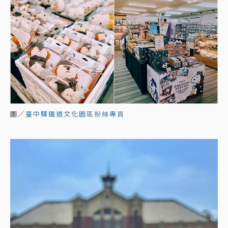
圖／
臺中驛鐵道文化園區粉絲專頁