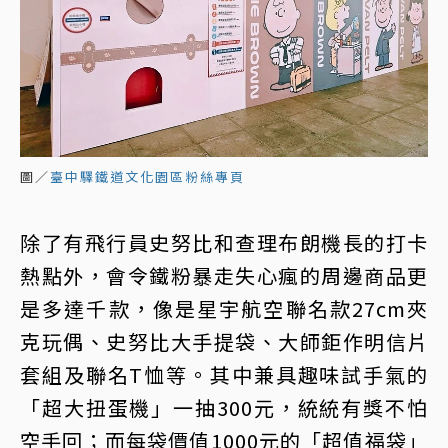
圖／
臺中驛鐵道文化園區粉絲專頁
除了有飛行員史努比和查理布朗機長的打卡
熱點外，會令鐵粉暴走失心瘋的周邊商品更
是多達千款，像是星宇航空聯名款27cm夾
克玩偶、史努比大手提袋、大師鉅作明信片
套組及聯名T恤等。其中兼具趣味試手氣的
「超大扭蛋機」一抽300元，統統有獎不怕
空手回；而每袋價值1000元的「超值福袋」