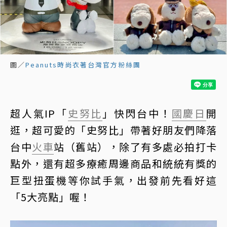
圖／
Peanuts時尚衣著台灣官方粉絲團
超人氣IP「
史努比
」快閃台中！
國慶日
開
逛，超可愛的「史努比」帶著好朋友們降落
台中
火車
站（舊站），除了有多處必拍打卡
點外，還有超多療癒周邊商品和統統有獎的
巨型扭蛋機等你試手氣，出發前先看好這
「5大亮點」喔！