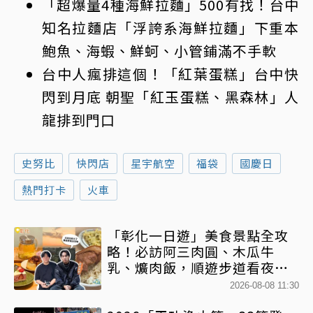
「超爆量4種海鮮拉麵」500有找！台中
知名拉麵店「浮誇系海鮮拉麵」下重本
鮑魚、海蝦、鮮蚵、小管鋪滿不手軟
台中人瘋排這個！「紅葉蛋糕」台中快
閃到月底 朝聖「紅玉蛋糕、黑森林」人
龍排到門口
史努比
快閃店
星宇航空
福袋
國慶日
熱門打卡
火車
「彰化一日遊」美食景點全攻
略！必訪阿三肉圓、木瓜牛
乳、爌肉飯，順遊步道看夜景
一次排好
2026-08-08 11:30