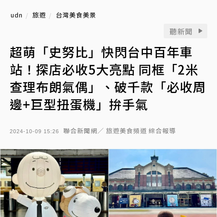
udn
旅遊
台灣美食美景
聽新聞
超萌「史努比」快閃台中百年車
站！探店必收5大亮點 同框「2米
查理布朗氣偶」、破千款「必收周
邊+巨型扭蛋機」拚手氣
聯合新聞網／ 旅遊美食頻道 綜合報導
2024-10-09 15:26