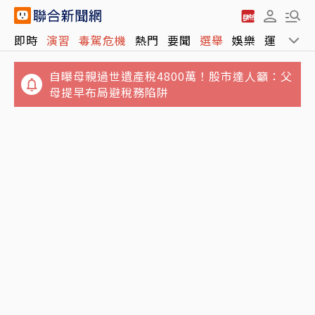
即時
演習
毒駕危機
熱門
要聞
選舉
娛樂
運動
全
自曝母親過世遺產稅4800萬！股市達人籲：父
母提早布局避稅務陷阱
Sony、台積電傳擬砸1兆日圓 合資在熊本量產
吳乃仁只想月還5萬？台糖：8月下旬協商 還錢
新一代影像感測器
沒誠意就再聲請管收