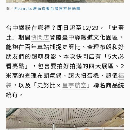
圖／
Peanuts時尚衣著台灣官方粉絲團
台中鐵粉在哪裡？即日起至12/29，「史努
比」期間
快閃店
登陸臺中驛鐵道文化園區，
能夠在百年車站捕捉史努比、查理布朗和好
朋友們的超萌身影。本次快閃店有「5大必
看亮點」，包含要拍好拍滿的四大展區、2
米高的查理布朗氣偶、超大扭蛋機、超值
福
袋
，以及「史努比ｘ
星宇航空
」聯名商品統
統有。