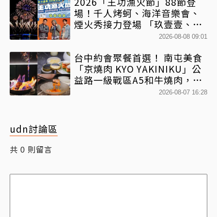
2026「王功漁火節」88節登
場！千人烤蚵、海洋音樂會、
煙火秀接力登場 「玖壹壹、美
秀集團開唱」
2026-08-08 09:01
台中約會聚餐首選！ 南屯美食
「京燒肉 KYO YAKINIKU」公
益路一級戰區A5和牛燒肉，京
平雙人套餐全程專人代烤
2026-08-07 16:28
udn討論區
共
則留言
0