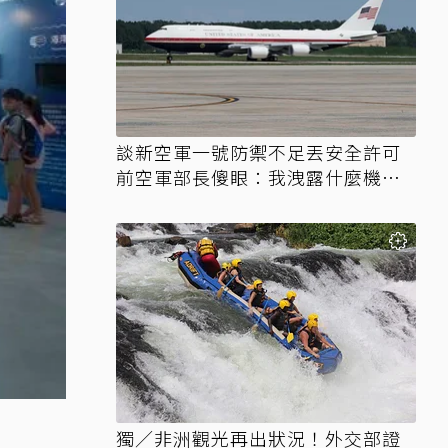
談新空軍一號防禦不足丟安全許可
前空軍部長傻眼：我洩露什麼機
密？
獨／非洲觀光再出狀況！外交部證