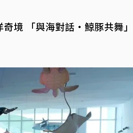
洋奇境 「與海對話・鯨豚共舞