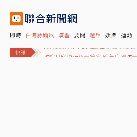
即時
白海豚颱風
演習
要聞
選舉
娛樂
運動
閱讀
旅遊
雜誌
報時光
倡議+
500輯
轉角國
又有3颱共存！16號颱風琵鷺生成 
政院月底拍板總預算案 明年度國防預
快訊
講手機太大聲被廣播提醒 女衝進車