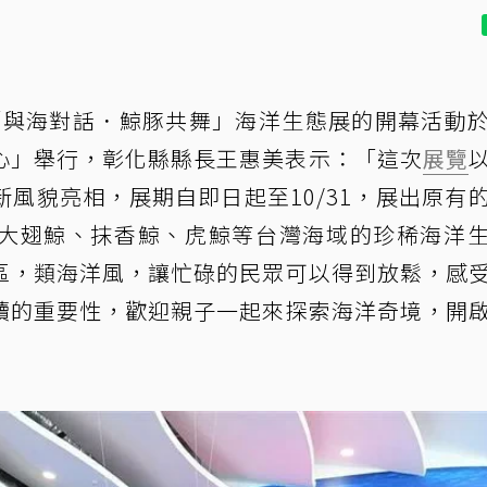
「與海對話．鯨豚共舞」海洋生態展的開幕活動
心」舉行，彰化縣縣長王惠美表示：「這次
展覽
風貌亮相，展期自即日起至10/31，展出原有
大翅鯨、抹香鯨、虎鯨等台灣海域的珍稀海洋
區，類海洋風，讓忙碌的民眾可以得到放鬆，感
續的重要性，歡迎親子一起來探索海洋奇境，開