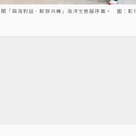
揭開「與海對話．鯨豚共舞」海洋生態展序幕。 圖：彰