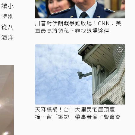
，讓小
，特別
川普對伊朗戰爭難收場！CNN：美
，從八
軍最高將領私下尋找退場途徑
化海洋
天降橫禍！台中大里民宅屋頂遭
撞…留「鐵證」肇事者溜了警追查