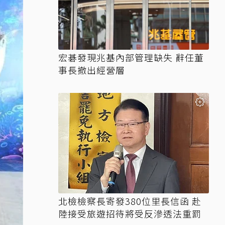
宏碁發現兆基內部管理缺失 辭任董
事長撤出經營層
北檢檢察長寄發380位里長信函 赴
陸接受旅遊招待將受反滲透法重罰