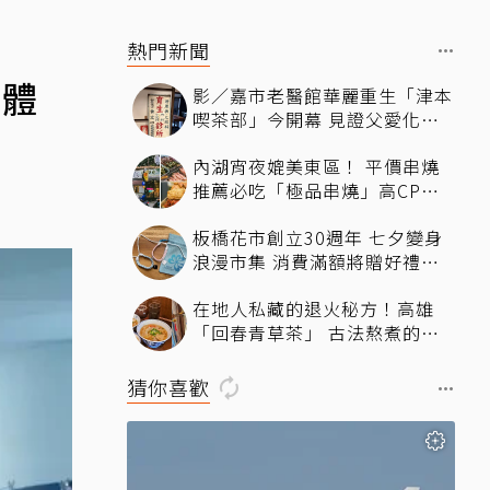
熱門新聞
」體
影／嘉市老醫館華麗重生「津本
喫茶部」今開幕 見證父愛化身
文化新地標
內湖宵夜媲美東區！ 平價串燒
推薦必吃「極品串燒」高CP值
自助夾串超療癒、冷氣強還不限
板橋花市創立30週年 七夕變身
時內用
浪漫市集 消費滿額將贈好禮還
可DIY
在地人私藏的退火秘方！高雄
「回春青草茶」 古法熬煮的純
粹清涼
猜你喜歡