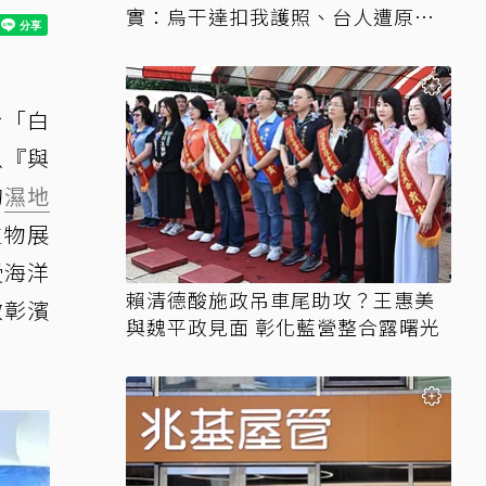
實：烏干達扣我護照、台人遭原機
遣返
於「白
以『與
的
濕地
生物展
受海洋
賴清德酸施政吊車尾助攻？王惠美
啟彰濱
與魏平政見面 彰化藍營整合露曙光