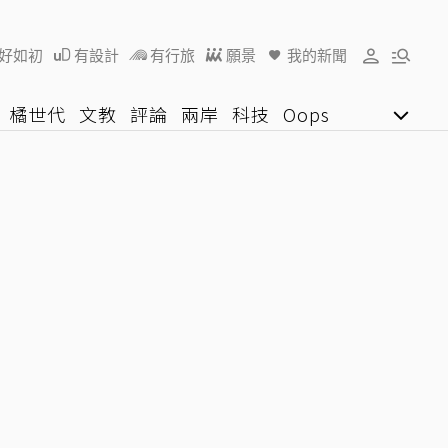
好如初
有設計
有行旅
願景
我的新聞
橘世代
文教
評論
兩岸
科技
Oops
女子漾
陽光行動
影音網
U好學