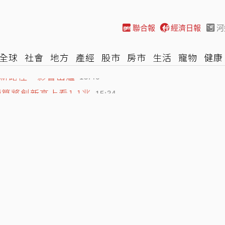
聯合報
經濟日報
河
全球
社會
地方
產經
股市
房市
生活
寵物
健康
際
NBA
時尚
汽車
棒球
HBL
遊戲
專題
網誌
最新路徑、影響出爐
15:46
算將創新高上看1.1兆
15:34
長室攻擊…台鐵不忍喊告
15:51