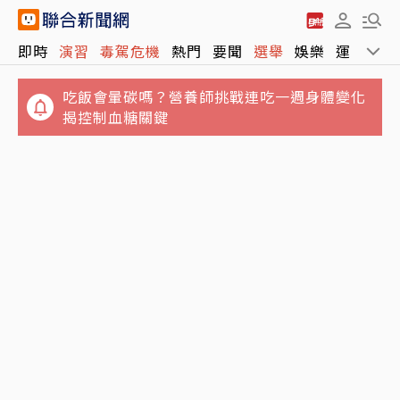
即時
演習
毒駕危機
熱門
要聞
選舉
娛樂
運動
全
吃飯會暈碳嗎？營養師挑戰連吃一週身體變化
揭控制血糖關鍵
失業勞工注意！打工收入超過最低工資 不得請
駐日內瓦處長宴米其林害錯過班機！遭爆多花
領失業給付
百萬公帑 王正旭回應了