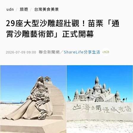
udn
旅遊
台灣美食美景
29座大型沙雕超壯觀！苗栗「通
霄沙雕藝術節」正式開幕
聯合新聞網／
ShareLife分享生活
2026-07-09 09:00