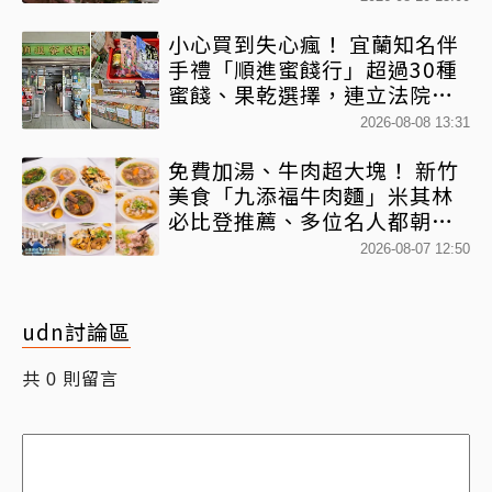
小心買到失心瘋！ 宜蘭知名伴
手禮「順進蜜餞行」超過30種
蜜餞、果乾選擇，連立法院都
團購
2026-08-08 13:31
免費加湯、牛肉超大塊！ 新竹
美食「九添福牛肉麵」米其林
必比登推薦、多位名人都朝聖
過
2026-08-07 12:50
udn討論區
共
則留言
0