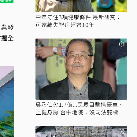
中年守住3項健康條件 最新研究：
可遠離失智症超過10年
產業發
掌握全
吳乃仁欠1.7億...民眾目擊搭豪車、
上健身房 台中地院：沒司法雙標