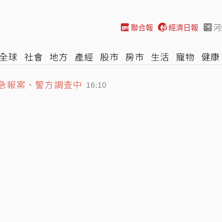
聯合報
經濟日報
河
全球
社會
地方
產經
股市
房市
生活
寵物
健康
際
NBA
時尚
汽車
棒球
HBL
遊戲
專題
網誌
緊急報案、警方調查中
16:10