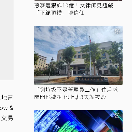
慈濟遭狠詐10億！女律師見證嚴
「下跪頂禮」博信任
「倒垃圾不是管理員工作」住戶求
在地青
開門也遭拒 他上班3天就被炒
ow &
、交易