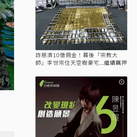
詐慈濟10億佣金！幕後「宗教大
師」李世宗住天空樹豪宅...繼續羈押