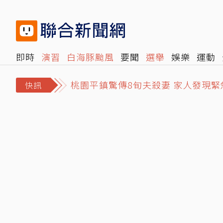
即時
演習
白海豚颱風
要聞
選舉
娛樂
運動
閱讀
旅遊
雜誌
報時光
倡議+
500輯
轉角國
桃園平鎮驚傳8旬夫殺妻 家人發現
快訊