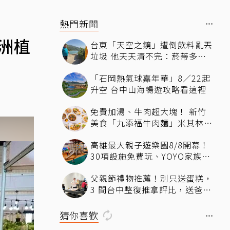
熱門新聞
洲植
台東「天空之鏡」遭倒飲料亂丟
垃圾 他天天清不完：菸蒂多到
像下雪
「石岡熱氣球嘉年華」8／22起
升空 台中山海暢遊攻略看這裡
免費加湯、牛肉超大塊！ 新竹
美食「九添福牛肉麵」米其林必
比登推薦、多位名人都朝聖過
高雄最大親子遊樂園8/8開幕！
30項設施免費玩、YOYO家族嗨
翻暑假
父親節禮物推薦！別只送蛋糕，
3 間台中整復推拿評比，送爸爸
最有感的放鬆體驗
猜你喜歡