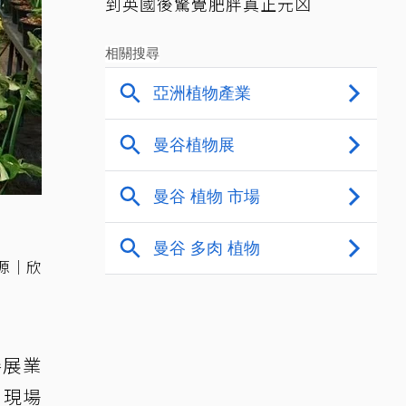
到英國後驚覺肥胖真正元凶
源｜欣
參展業
，現場