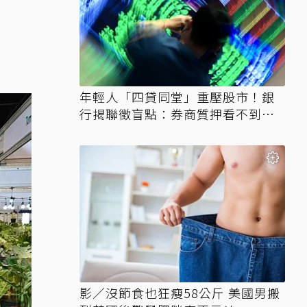
年輕人「四貸同堂」重壓股市！銀
行揭聯徵盲點：券商質押看不到、
時間差達一個月
影／沒節食也狂瘦58公斤 美國男搬