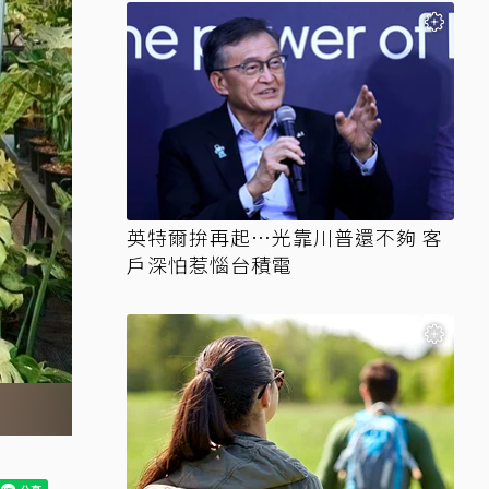
英特爾拚再起…光靠川普還不夠 客
戶深怕惹惱台積電