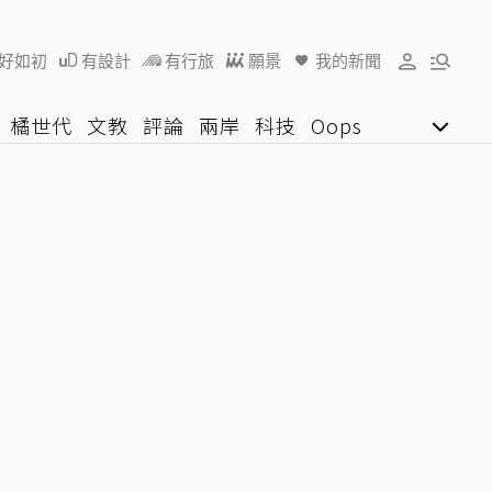
好如初
有設計
有行旅
願景
我的新聞
橘世代
文教
評論
兩岸
科技
Oops
女子漾
陽光行動
影音網
U好學