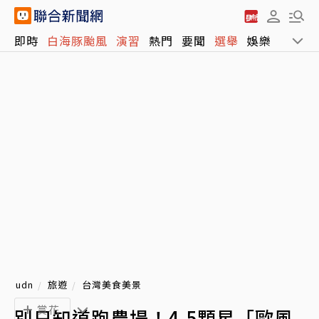
即時
白海豚颱風
演習
熱門
要聞
選舉
娛樂
運動
udn
旅遊
台灣美食美景
賞花
別只知道跑農場！4.5顆星「歐風