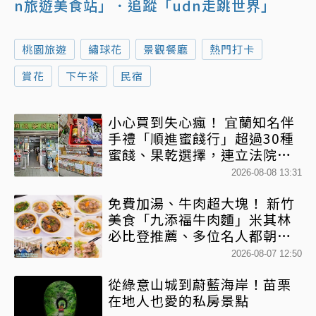
n旅遊美食站」
．追蹤「udn走跳世界」
桃園旅遊
繡球花
景觀餐廳
熱門打卡
賞花
下午茶
民宿
小心買到失心瘋！ 宜蘭知名伴
手禮「順進蜜餞行」超過30種
蜜餞、果乾選擇，連立法院都
團購
2026-08-08 13:31
免費加湯、牛肉超大塊！ 新竹
美食「九添福牛肉麵」米其林
必比登推薦、多位名人都朝聖
過
2026-08-07 12:50
從綠意山城到蔚藍海岸！苗栗
在地人也愛的私房景點