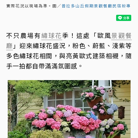
實際花況以現場為準。圖／
普拉多山丘假期景觀餐廳民宿粉專
不只農場有
繡球花
季！這處「歐風
景觀餐
廳
」迎來繡球花盛況，粉色、蔚藍、淺紫等
多色繡球花相間，與亮黃歐式建築相襯，隨
手一拍都自帶滿滿氛圍感。