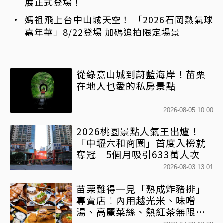
展正式登場！
媽祖飛上台中山城天空！ 「2026石岡熱氣球
嘉年華」8/22登場 加碼追拍限定場景
從綠意山城到蔚藍海岸！苗栗
在地人也愛的私房景點
2026-08-05 10:00
2026桃園景點人氣王出爐！
「中壢六和商圈」首度入榜就
奪冠 5個月吸引633萬人次
2026-08-03 13:01
苗栗難得一見「熟成炸豬排」
專賣店！內用越光米、味噌
湯、高麗菜絲、熱紅茶無限享
用