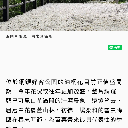
▲圖片來源：甯世漢攝影
位於銅鑼好客
公園
的油桐花目前正值盛開
期，今年花況較往年更加茂盛，整片銅鑼山
頭已可見白花滿開的壯麗景象。遠遠望去，
層層白花覆蓋山林，彷彿一場柔和的雪景降
臨在春末時節，為苗栗帶來最具代表性的季