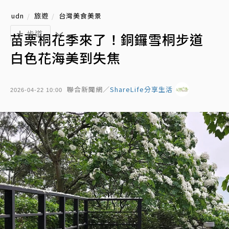
udn
旅遊
台灣美食美景
步道
苗栗桐花季來了！銅鑼雪桐步道
白色花海美到失焦
聯合新聞網／
ShareLife分享生活
2026-04-22 10:00