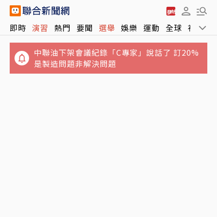
她掀加拿大油氣大省獨立風暴 亞伯達10月19
即時
演習
熱門
要聞
選舉
娛樂
運動
全球
社會
日公投決定下一步
中聯油下架會議紀錄「C專家」說話了 訂20%
是製造問題非解決問題
搭鴻海順風車…律師狠詐慈濟10億買疫苗佣金
郭台銘具狀：沒透過仲介