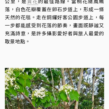
公里，是
賞花
的最佳路線。當桐花隨風飄
落，白色花瓣覆蓋在卵石步道上，形成一條
天然的花毯。走在銅鑼好客公園步道上，每
一步都能感受到花落的節奏，畫面既靜謐又
充滿詩意，是許多攝影愛好者與旅人最愛的
取景地點。