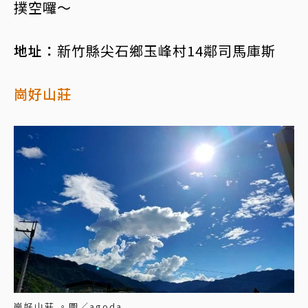
撲空囉～
地址：
新竹縣尖石鄉玉峰村14鄰司馬庫斯
崗好山莊
崗好山莊 。圖／agoda