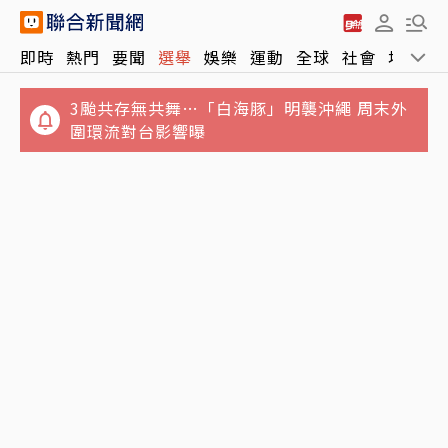
即時
熱門
要聞
選舉
娛樂
運動
全球
社會
地方
3颱共存無共舞…「白海豚」明襲沖繩 周末外
圍環流對台影響曝
七年未調⋯難反映勞動市場水準 薪資揭露門檻
毒油案向上延燒⋯食安治理零容忍變切香腸 在
擬調高至5萬元
保護誰？