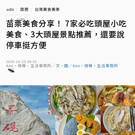
udn
旅遊
台灣美食美景
小吃
苗栗美食分享！ 7家必吃頭屋小吃
美食、3大頭屋景點推薦，還要說
停車挺方便
2025-10-23 09:33
Ann•榜哥•生活事務所／
文、圖／Ann‧榜哥‧生活事務所