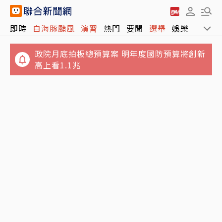
政院月底拍板總預算案 明年度國防預算將創新
即時
白海豚颱風
演習
熱門
要聞
選舉
娛樂
運動
高上看1.1兆
講手機太大聲被廣播提醒 女衝進車長室攻擊…
台鐵不忍喊告
又有3颱共存！16號颱風琵鷺生成 最新路徑、
影響出爐