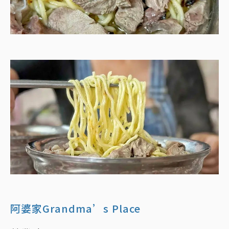
阿婆家Grandma’s Place