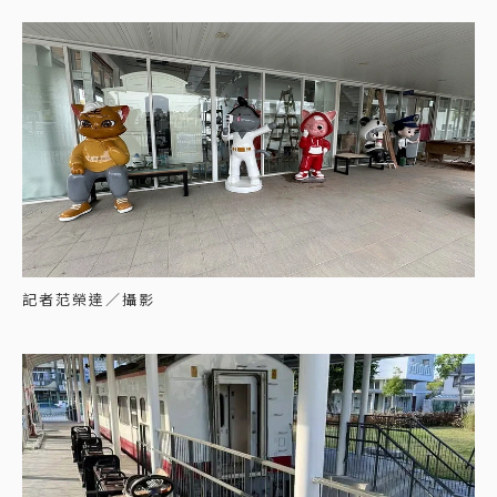
記者范榮達／攝影