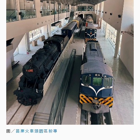
圖／
苗栗火車頭園區粉專