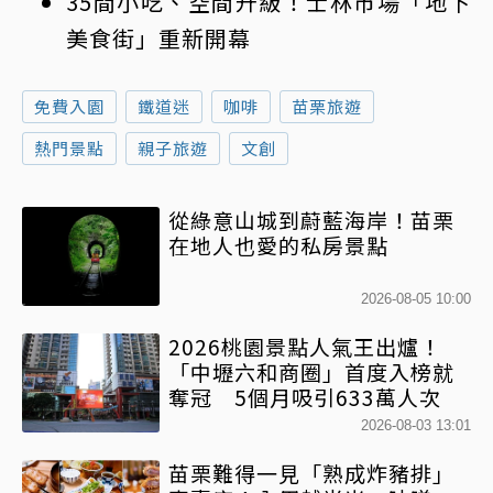
35間小吃、空間升級！士林市場「地下
美食街」重新開幕
免費入園
鐵道迷
咖啡
苗栗旅遊
熱門景點
親子旅遊
文創
從綠意山城到蔚藍海岸！苗栗
在地人也愛的私房景點
2026-08-05 10:00
2026桃園景點人氣王出爐！
「中壢六和商圈」首度入榜就
奪冠 5個月吸引633萬人次
2026-08-03 13:01
苗栗難得一見「熟成炸豬排」