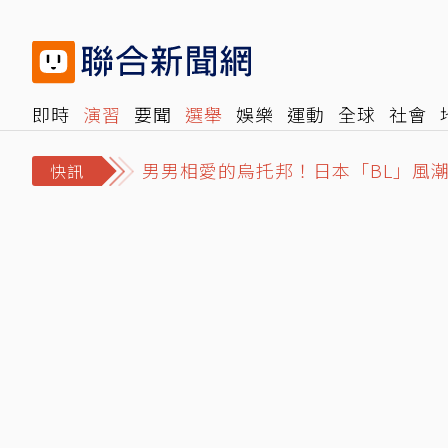
即時
演習
要聞
選舉
娛樂
運動
全球
社會
男男相愛的烏托邦！日本「BL」風
雜誌
報時光
倡議+
500輯
轉角國際
NBA
時
中聯油下架會議紀錄「C專家」說話了
快訊
白海豚風雨搖滾區曝！明午後可能海