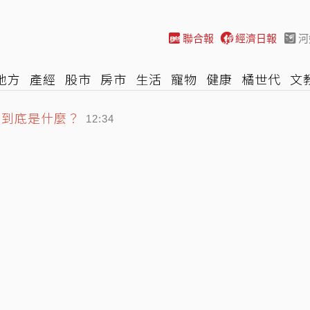
聯合報
經濟日報
河
地方
產經
股市
房市
生活
寵物
健康
橘世代
文
潮到底是什麼？
尚
汽車
棒球
HBL
遊戲
專題
網誌
女子漾
陽光
12:34
 訂20%是製造問題非解決問題
12:33
警 專家指1縣市周六陸警機會大
12:43