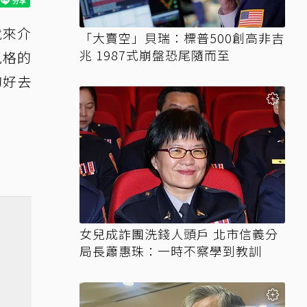
就來介
「大賣空」貝瑞：標普500創高非吉
兆 1987式崩盤恐尾隨而至
風格的
的好去
女兒成詐團洗錢人頭戶 北市信義分
局長蕭惠珠：一時不察學到教訓