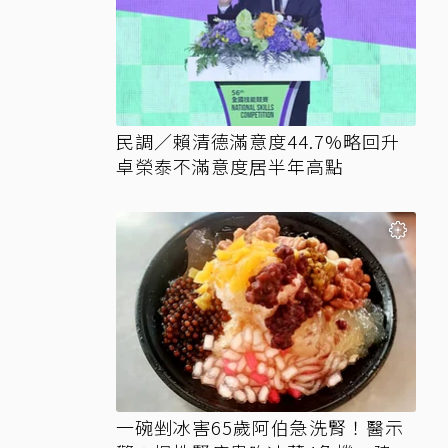
民調／賴清德滿意度44.7%略回升
卓榮泰不滿意度居半年高點
一碗剉冰害65歲阿伯急洗腎！醫示