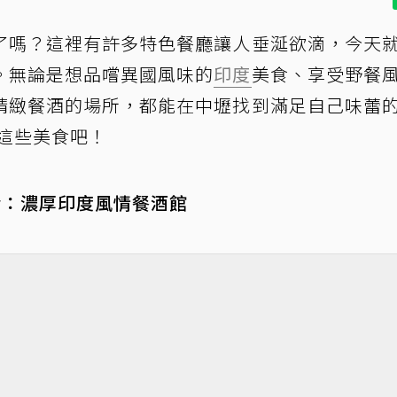
了嗎？這裡有許多特色餐廳讓人垂涎欲滴，今天
。無論是想品嚐異國風味的
印度
美食、享受野餐
精緻餐酒的場所，都能在中壢找到滿足自己味蕾
這些美食吧！
&Bar：濃厚印度風情餐酒館