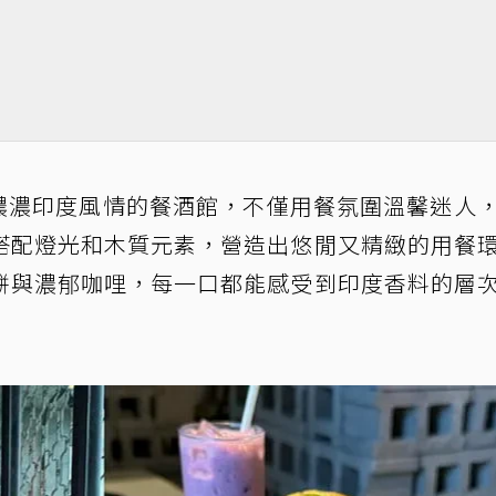
r是一間帶有濃濃印度風情的餐酒館，不僅用餐氛圍溫馨迷人
搭配燈光和木質元素，營造出悠閒又精緻的用餐
餅與濃郁咖哩，每一口都能感受到印度香料的層