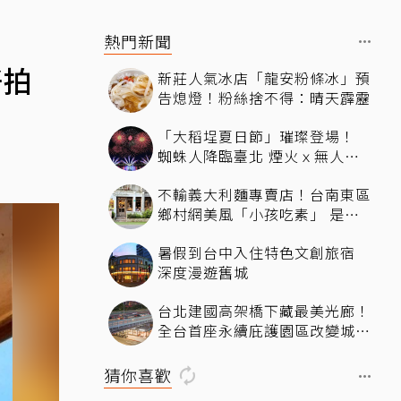
熱門新聞
好拍
新莊人氣冰店「龍安粉條冰」預
告熄燈！粉絲捨不得：晴天霹靂
「大稻埕夏日節」璀璨登場！
蜘蛛人降臨臺北 煙火ｘ無人機
燈光秀河岸共賞
不輸義大利麵專賣店！台南東區
鄉村網美風「小孩吃素」 是一
間很美又很好吃的西式素食
暑假到台中入住特色文創旅宿
深度漫遊舊城
台北建國高架橋下藏最美光廊！
全台首座永續庇護園區改變城市
角落，打造友善共融新地標
猜你喜歡