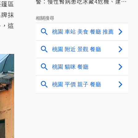
警：慢性腎病患吃冰藏4危機、建議
帳篷區
3妙招
招牌抹
外，這