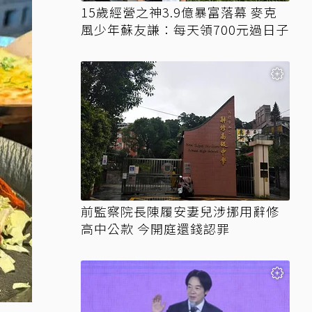
15歲經營之神3.9億暴富落幕 麥克
風少年蘇友謙：每天領700元過日子
前監察院長陳履安妻兒涉挪用辭修
高中公款 今開庭還錢認罪