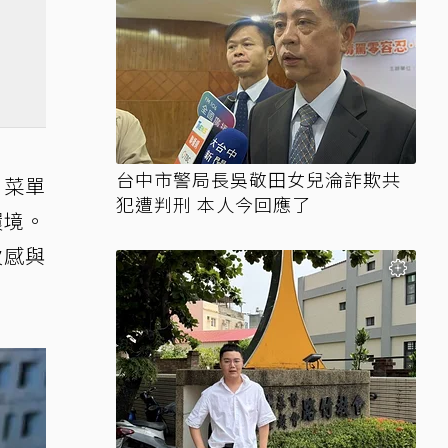
台中市警局長吳敬田女兒淪詐欺共
，菜單
犯遭判刑 本人今回應了
環境。
次感與