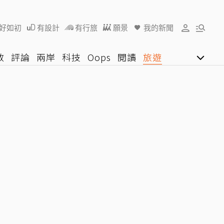
好如初
有設計
有行旅
願景
我的新聞
教
評論
兩岸
科技
Oops
閱讀
旅遊
行動
影音網
U好學