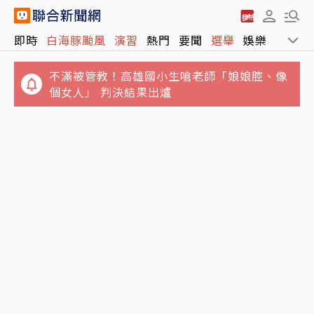
不滿被管教！高雄國小生嗆老師「娘娘腔、像
即時
白海豚颱風
演習
熱門
要聞
選舉
娛樂
運動
個女人」 判決結果出爐
賴清德酸施政吊車尾助攻？王惠美與魏平政見
面 彰化藍營整合露曙光
白海豚進逼北海岸…新北淡水疑出現龍捲風 榕
樹遭連根拔起