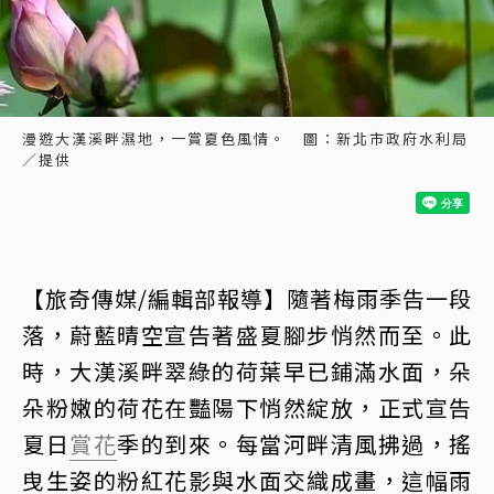
漫遊大漢溪畔濕地，一賞夏色風情。 圖：新北市政府水利局
／提供
【旅奇傳媒/編輯部報導】隨著梅雨季告一段
落，蔚藍晴空宣告著盛夏腳步悄然而至。此
時，大漢溪畔翠綠的荷葉早已鋪滿水面，朵
朵粉嫩的荷花在豔陽下悄然綻放，正式宣告
夏日
賞花
季的到來。每當河畔清風拂過，搖
曳生姿的粉紅花影與水面交織成畫，這幅雨