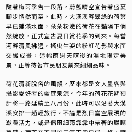
隨著梅雨季告一段落，蔚藍晴空宣告著盛夏
腳步悄然而至。此時，大漢溪畔翠綠的荷葉
早已鋪滿水面，朵朵粉嫩的荷花在豔陽下悄
然綻放，正式宣告夏日賞花季的到來。每當
河畔清風拂過，搖曳生姿的粉紅花影與水面
交織成畫，這幅雨過天晴後的濕地限定美
景，正等待著市民朋友前來細細品味。
荷花清新脫俗的風韻，歷來都是文人墨客與
攝影愛好者的靈感泉源。今年的荷花花期預
計將一路延續至八月份，此時可以沿著大漢
溪安排一趟輕旅行。不論是烈日當空展現的
瀲灔活力，或是偶爾細雨霏霏中帶著的朦朧