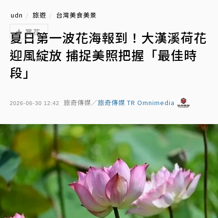
udn
旅遊
台灣美食美景
賞花
夏日第一波花海報到！大漢溪荷花
迎風綻放 捕捉美照把握「最佳時
段」
旅奇傳媒／
旅奇傳媒 TR Omnimedia
2026-06-30 12:42