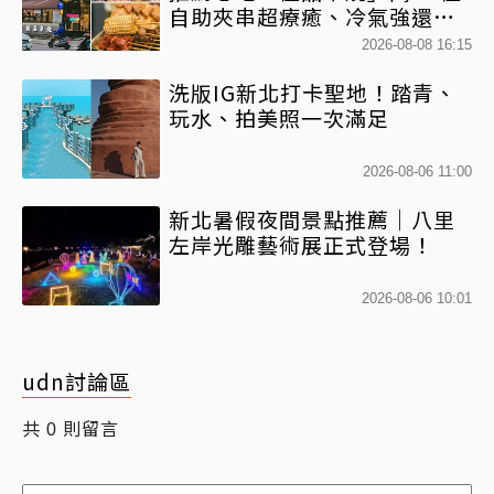
自助夾串超療癒、冷氣強還不
限時內用
2026-08-08 16:15
洗版IG新北打卡聖地！踏青、
玩水、拍美照一次滿足
2026-08-06 11:00
新北暑假夜間景點推薦｜八里
左岸光雕藝術展正式登場！
2026-08-06 10:01
udn討論區
共
則留言
0