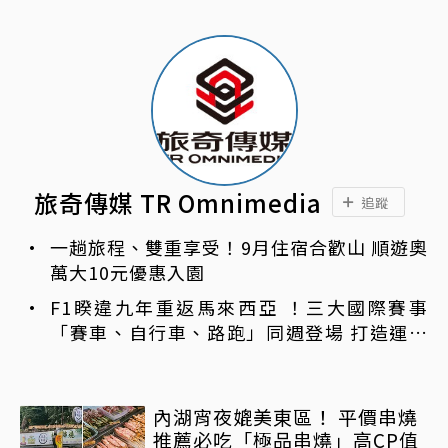
旅奇傳媒 TR Omnimedia
追蹤
一趟旅程、雙重享受！9月住宿合歡山 順遊奧
萬大10元優惠入園
F1睽違九年重返馬來西亞 ！三大國際賽事
「賽車、自行車、路跑」同週登場 打造運動
旅遊熱潮
內湖宵夜媲美東區！ 平價串燒
推薦必吃「極品串燒」高CP值