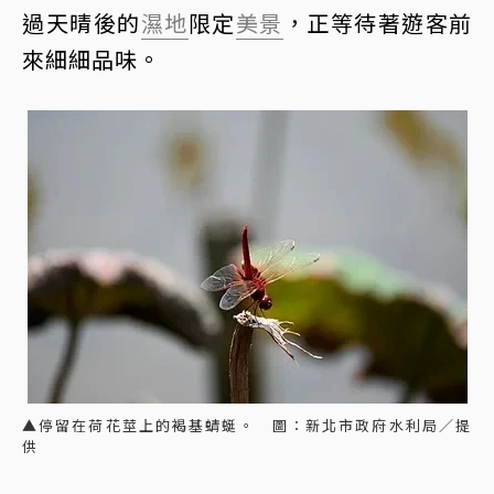
過天晴後的
濕地
限定
美景
，正等待著遊客前
來細細品味。
▲停留在荷花莖上的褐基蜻蜓。 圖：新北市政府水利局／提
供