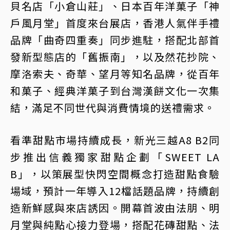
貝名店「小倉山莊」、日本百年洋菓子「神
戶風月堂」首度來台展店，香港人氣伴手禮
品牌「曲奇四重奏」同步進駐，搭配北部首
發新型態店的「舊振南」，以及然花抄院、
摩洛索夫、奇華、望月等知名品牌，從百年
和菓子、經典洋菓子到台灣漢餅文化一次集
結，滿足不同世代與消費情境的送禮需求。
看準甜點市場持續成長，新光三越A8 B2同
步推出信義獨家甜點企劃「SWEET LA
B」，以策展型快閃空間概念打造甜點食驗
場域，預計一年導入12檔話題品牌，持續創
造新鮮感與來店誘因。開幕首波由法朋、明
月堂與純點心接力登場，搭配花磚甜點、法