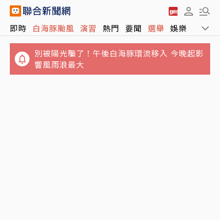
即時
白海豚颱風
演習
熱門
要聞
選舉
娛樂
運動
別被陽光騙了！午後白海豚環流移入 今晚起影
響風雨浪最大
世足大醜聞！韓足協爆違法為世界盃等7賽事
清水今晚「送肉粽」恐強碰王功漁火節？ 家屬
「性招待」外籍裁判10餘人
澄清：全程車運不繞行