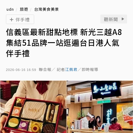
udn
旅遊
台灣美食美景
聽新聞
伴手禮
信義區最新甜點地標 新光三越A8
集結51品牌一站逛遍台日港人氣
伴手禮
聯合報／ 記者
江佩君
／即時報導
2026-06-16 16:59