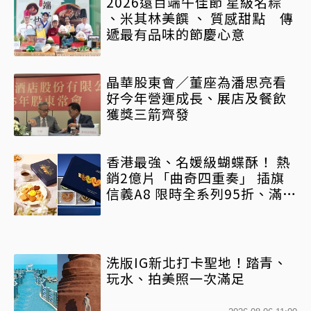
2026遠百端午佳節 星級名粽
、米其林美饌 、 質感甜點 傳
遞最有品味的節慶心意
晶華股東會／董座為潘思亮看
好今年營運成長、展店及餐飲
獲獎三箭齊發
香港最強、名媛級蝴蝶酥！ 熱
銷2億片「曲奇四重奏」 插旗
信義A8 限時全系列95折、滿額
再送早鳥禮
洗版IG新北打卡聖地！踏青、
玩水、拍美照一次滿足