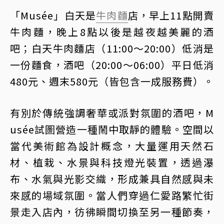
「Musée」白天是
牛肉麵
店，早上11點開賣
牛肉麵，晚上8點以後是越夜越美麗的酒
吧；白天牛肉麵店（11:00～20:00）低消是
一份麵食，酒吧（20:00～06:00）平日低消
480元、週末580元（皆包含一成服務費）。
有別於傳統強調奢華或派對氛圍的酒吧，M
usée試圖營造一種鬧中取靜的體驗。空間以
當代美術館為設計概念，大量運用天然石
材、植栽、水景與科技燈光裝置，透過瀑
布、水氣與光影交織，形成兼具自然感與未
來感的場域氛圍。當人們穿過仁愛路繁忙街
景走入店內，彷彿瞬間切換至另一種節奏，