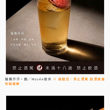
蓮霧莎莎。圖／Musée提供
※ 提醒您：禁止酒駕 飲酒過量
有礙健康