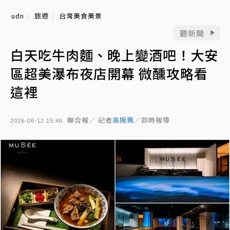
udn
旅遊
台灣美食美景
聽新聞
白天吃牛肉麵、晚上變酒吧！大安
區超美瀑布夜店開幕 微醺攻略看
這裡
聯合報／ 記者
高婉珮
／即時報導
2026-06-12 15:46