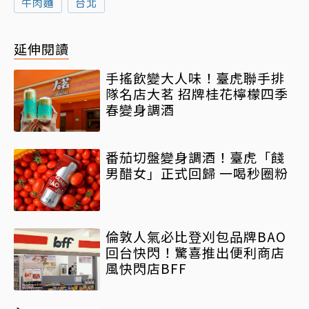
牛肉麵
台北
延伸閱讀
手搖飲變大人味！臺虎聯手排
隊名店大茗 招牌桂花檸檬四季
春變身調酒
番茄切盤變身調酒！臺虎「餞
男醋女」正式回歸 一喝秒圈粉
倫敦人氣必比登刈包品牌BAO
回台快閃！驚喜推出便利商店
風快閃店BFF