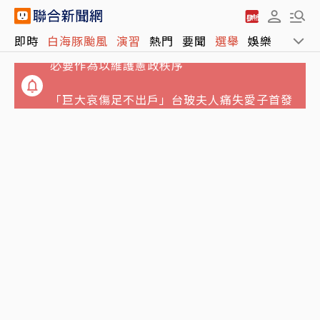
立院兒少帳戶三讀 政院證實收到咨文：將採取
即時
白海豚颱風
演習
熱門
要聞
選舉
娛樂
運動
必要作為以維護憲政秩序
「巨大哀傷足不出戶」台玻夫人痛失愛子首發
聲 親揭長子身世
姜厚任小2輪女友前夫曝光！以「余家菁」嫁
縣府農業處科長 交往3個月閃婚