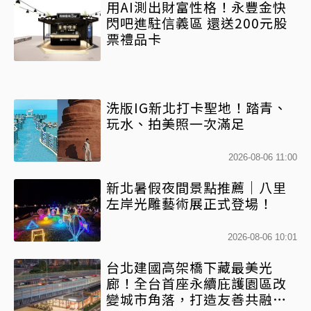
用AI測出財富性格！永豐金快
閃吧進駐信義區 還送200元股
票禮品卡
洗版IG新北打卡聖地！踏青、
玩水、拍美照一次滿足
2026-08-06 11:00
新北暑假夜間景點推薦｜八里
左岸光雕藝術展正式登場！
2026-08-06 10:01
台北建國高架橋下藏最美光
廊！全台首座永續庇護園區改
變城市角落，打造友善共融新