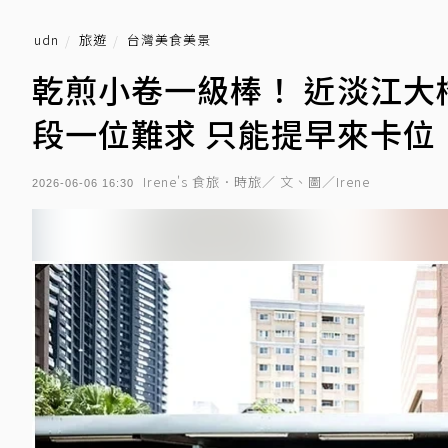
udn
旅遊
台灣美食美景
乾煎小卷一級棒！ 近淡江大
段一位難求 只能提早來卡位
Irene's 食旅．時旅／ 文、圖／Irene
2026-06-06 16:30