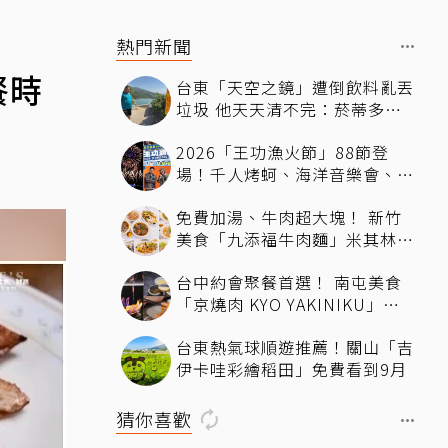
熱門新聞
餐時
台東「天空之鏡」遭倒飲料亂丟
垃圾 他天天清不完：菸蒂多到
像下雪
2026「王功漁火節」88節登
場！千人烤蚵、海洋音樂會、煙
火秀接力登場 「玖壹壹、美秀
免費加湯、牛肉超大塊！ 新竹
集團開唱」
美食「九添福牛肉麵」米其林必
比登推薦、多位名人都朝聖過
台中約會聚餐首選！ 南屯美食
「京燒肉 KYO YAKINIKU」公
益路一級戰區A5和牛燒肉，京
台東熱氣球順遊推薦！關山「吉
平雙人套餐全程專人代烤
伊卡哇彩繪稻田」免費看到9月
猜你喜歡