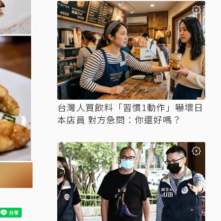
台灣人買飲料「習慣1動作」嚇壞日
本店員 對方急問：你還好嗎？