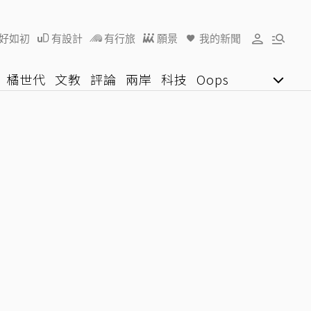
好如初
有設計
有行旅
願景
我的新聞
橘世代
文教
評論
兩岸
科技
Oops
女子漾
陽光行動
影音網
U好學