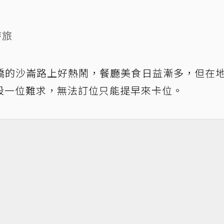
時旅
橋的沙崙路上好熱鬧，餐廳美食日益漸多，但在
段一位難求，無法訂位只能提早來卡位。