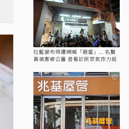
拉藍營布條遭網喊「避雷」... 名醫
黃禎憲被公審 昔看診民眾氣炸力挺