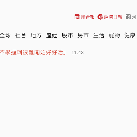
聯合報
經濟日報
河
全球
社會
地方
產經
股市
房市
生活
寵物
健康
不學邏輯很難開始好好活」
際
NBA
時尚
汽車
棒球
HBL
遊戲
專題
網誌
11:43
球！紅襪記者曝如何拿到
11:37