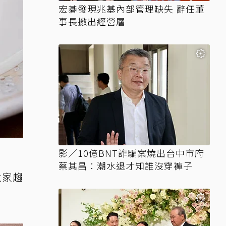
宏碁發現兆基內部管理缺失 辭任董
事長撤出經營層
影／10億BNT詐騙案燒出台中市府
蔡其昌：潮水退才知誰沒穿褲子
大家趨