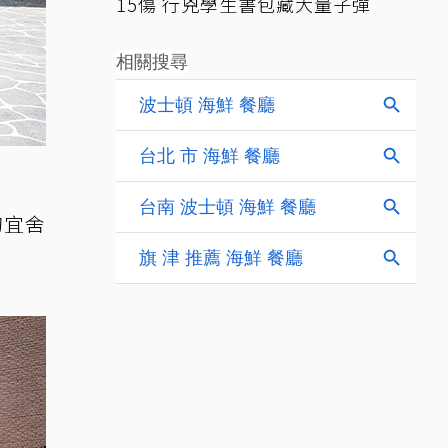
15傷 行兇學生書包藏大量子彈
的宜舍