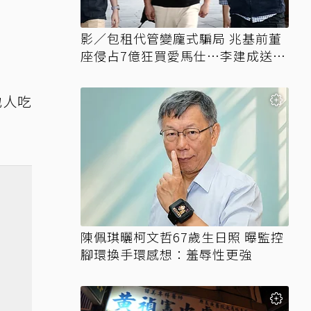
影／包租代管變龐式騙局 兆基前董
座侵占7億狂買愛馬仕…李建成送北
檢
地人吃
陳佩琪曬柯文哲67歲生日照 曝監控
腳環換手環感想：羞辱性更強