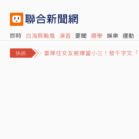
即時
白海豚颱風
演習
要聞
選舉
娛樂
運動
姜厚任女友被爆當小三！發千字文「
閱讀
旅遊
雜誌
報時光
倡議+
500輯
轉角國
MLB／西格勒穿「鄭宗哲T恤」練
快訊