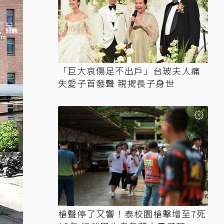
「巨大哀傷足不出戶」台玻夫人痛
失愛子首發聲 親揭長子身世
槍聲停了又響！泰校園槍擊增至7死