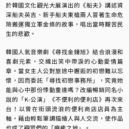
於韓國文化觀光大展演出的《船夫》講述資
深船夫英吉、新手船夫東植兩人冒著生命危
險搬運獨立軍金條的故事，唱出當時艱苦民
生的悲歡。
韓國人氣音樂劇《尋找金鐘旭》結合浪漫和
喜劇元素，交織出笑中帶淚的心動愛情篇
章。當女主人公對旅途中邂逅的初戀難以忘
懷，因而委託「尋找初戀事務所」，究竟她
能與心中那份悸動重逢嗎？改編暢銷同名小
說的「K-公演」《不便利的便利店》再次來
台！以曾在街頭流浪的便利商店店員為主
軸，藉由輕鬆筆調描繪人與人交流，使作品
也成了觀眾們的「療癒之地」。