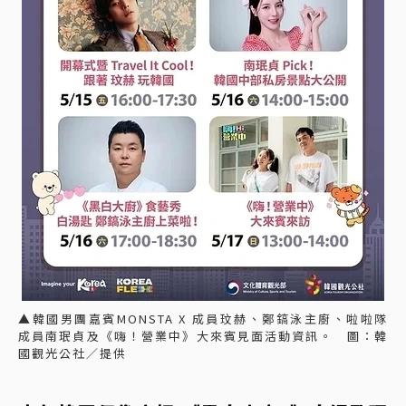
▲韓國男團嘉賓MONSTA X 成員玟赫、鄭鎬泳主廚、啦啦隊
成員南珉貞及《嗨！營業中》大來賓見面活動資訊。 圖：韓
國觀光公社／提供