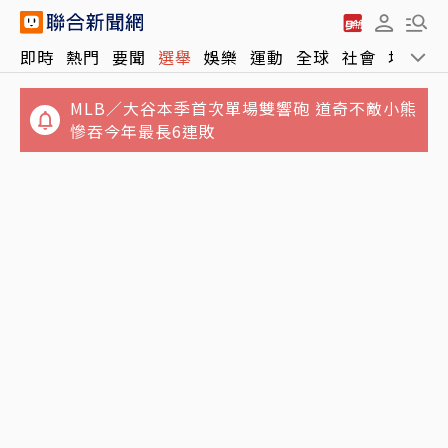
MLB／大谷本季首次單場雙響砲 道奇不敵小熊
即時
熱門
要聞
選舉
娛樂
運動
全球
社會
地方
慘吞今年最長6連敗
今關公生迎立秋…專家示警「2類人」拜了沒
用 還恐招厄
父親節泡湯了！專家曝白海豚搖滾時段 最快明
天下午海警加強防颱