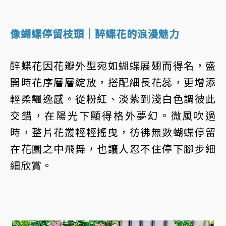
像蝴蝶停留枝頭｜醉蝶花的浪漫魅力
醉蝶花因花瓣外型宛如蝴蝶展翅而得名，盛
開時花序層層綻放，搭配細長花蕊，更增添
輕柔飄逸感。從粉紅、淡紫到淺白色調彼此
交錯，在陽光下顯得格外夢幻。微風吹過
時，整片花叢輕輕搖曳，彷彿無數蝴蝶停留
在花園之中飛舞，也讓人忍不住停下腳步細
細欣賞。