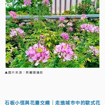
▲圖片來源：蔡麗媛攝影
石板小徑與花叢交織｜走進城市中的歐式花