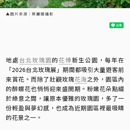
▲圖片來源：蔡麗媛攝影
地處
台北玫瑰園
的
花博
新生公園，每年在
「2026台北玫瑰展」期間都吸引大量遊客前
來賞花。而除了壯觀玫瑰
花海
之外，園區內
的醉蝶花也悄悄迎來盛開期。粉嫩花朵點綴
於綠意之間，讓原本優雅的玫瑰園，多了一
份輕盈與夢幻感，也成為近期園區裡最吸睛
的花景之一。