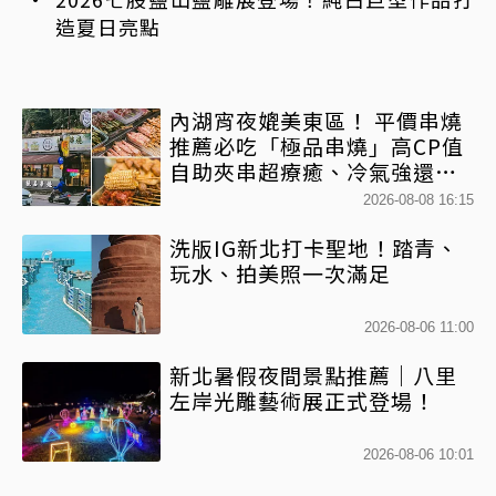
造夏日亮點
內湖宵夜媲美東區！ 平價串燒
推薦必吃「極品串燒」高CP值
自助夾串超療癒、冷氣強還不
限時內用
2026-08-08 16:15
洗版IG新北打卡聖地！踏青、
玩水、拍美照一次滿足
2026-08-06 11:00
新北暑假夜間景點推薦｜八里
左岸光雕藝術展正式登場！
2026-08-06 10:01