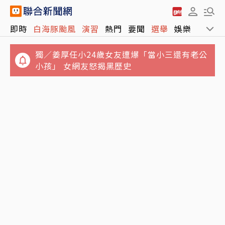
即時
白海豚颱風
演習
熱門
要聞
選舉
娛樂
運動
獨／姜厚任小24歲女友遭爆「當小三還有老公
小孩」 女網友怒揭黑歷史
報喜！非農低於預期 台指期夜盤大漲近千點、
白海豚颱風龜速前進！東北部海域納海警範圍
站回45K
周末兩天降雨最明顯