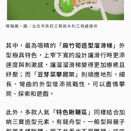
模擬圖。圖／台北市政府工務局水利工程處提供
其中，最為吸睛的「
麻竹筍造型溜滑梯
」外
型極具特色，上窄下寬的設計讓滑行時更添
速度與刺激感，讓溜溜滑梯變得更加療癒且
紓壓；而「
豆芽菜攀爬架
」則順應地形，細
長、彎曲的外型增添挑戰性，可以盡情攀
爬、探索和遊戲。
此外，多款人氣「
特色鞦韆區
」同樣結合加
蚋三寶造型元素，有龍舟型、一般型與親子