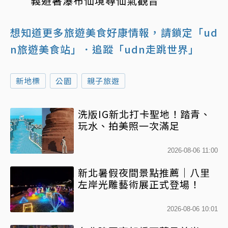
義避暑瀑布仙境尋仙氣觀音
想知道更多旅遊美食好康情報，請鎖定「ud
n旅遊美食站」
．追蹤「udn走跳世界」
新地標
公園
親子旅遊
洗版IG新北打卡聖地！踏青、
玩水、拍美照一次滿足
2026-08-06 11:00
新北暑假夜間景點推薦｜八里
左岸光雕藝術展正式登場！
2026-08-06 10:01