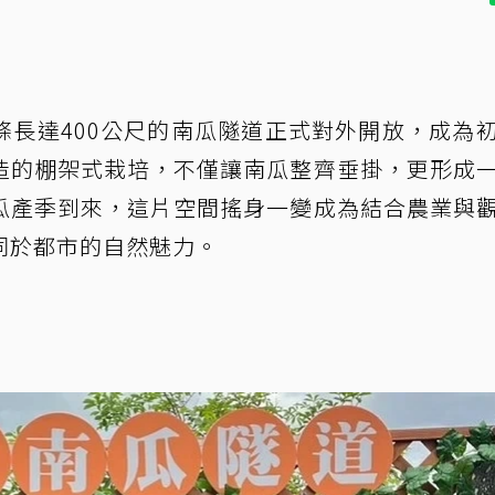
條長達400公尺的南瓜隧道正式對外開放，成為
造的棚架式栽培，不僅讓南瓜整齊垂掛，更形成
瓜產季到來，這片空間搖身一變成為結合農業與
同於都市的自然魅力。