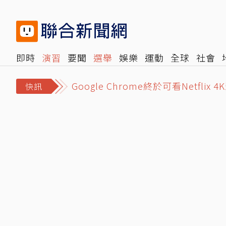
即時
演習
要聞
選舉
娛樂
運動
全球
社會
Google Chrome終於可看Netf
雜誌
報時光
倡議+
500輯
轉角國際
NBA
時
離世前48小時還在直播！網紅「肥
快訊
白海豚颱風「先蛻殼5次、再長途跋