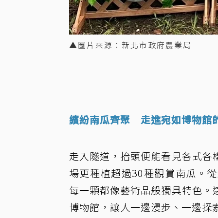
▲圖片來源：新北市政府農業局
繽紛南瓜齊聚 走進宛如博物館
走入隧道，抬頭便能看見各式各
場更種植超過30種觀賞南瓜。
每一顆都像藝術品般獨具特色。
博物館，讓人一邊漫步、一邊探