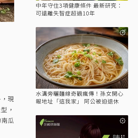
中年守住3項健康條件 最新研究：
可遠離失智症超過10年
水溝旁曬麵線奇觀瘋傳！孫女開心
外，現
報地址「這我家」 阿公被迫退休
造型，
的南瓜