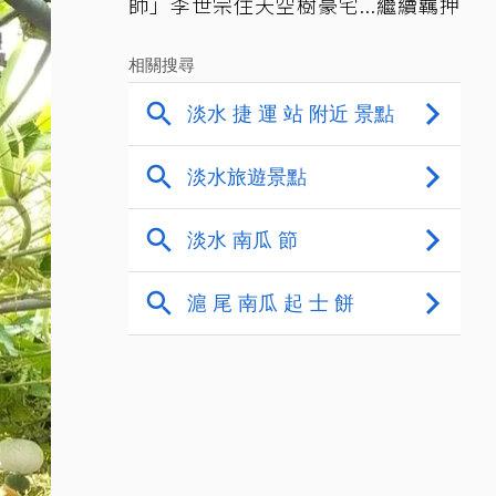
師」李世宗住天空樹豪宅...繼續羈押