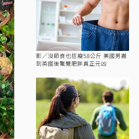
影／沒節食也狂瘦58公斤 美國男搬
到英國後驚覺肥胖真正元凶