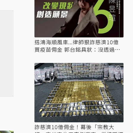
搭鴻海順風車...律師狠詐慈濟10億
買疫苗佣金 郭台銘具狀：沒透過仲
介
詐慈濟10億佣金！幕後「宗教大