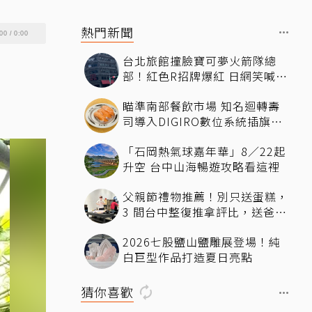
熱門新聞
00
/
0:00
台北旅館撞臉寶可夢火箭隊總
部！紅色R招牌爆紅 日網笑喊：
來台灣住這間
瞄準南部餐飲市場 知名迴轉壽
司導入DIGIRO數位系統插旗台
南
「石岡熱氣球嘉年華」8／22起
升空 台中山海暢遊攻略看這裡
父親節禮物推薦！別只送蛋糕，
3 間台中整復推拿評比，送爸爸
最有感的放鬆體驗
2026七股鹽山鹽雕展登場！純
白巨型作品打造夏日亮點
猜你喜歡