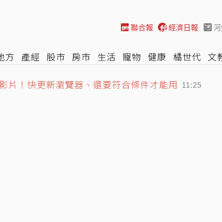
聯合報
經濟日報
河
地方
產經
股市
房市
生活
寵物
健康
橘世代
文
lix 4K影片！快更新瀏覽器、還要符合條件才能用
尚
汽車
棒球
HBL
遊戲
專題
網誌
女子漾
陽光
11:25
大叔」猝逝 暴瘦粉絲疑「早覺得不對」
11:14
涉靠近大陸」 陸專家稱罕見
11:26