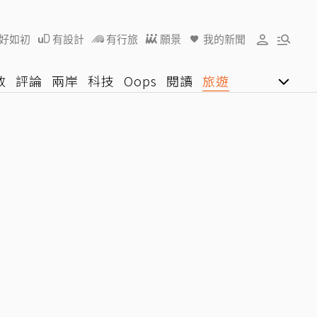
好如初
有設計
有行旅
願景
我的新聞
教
評論
兩岸
科技
Oops
閱讀
旅遊
行動
影音網
U好學