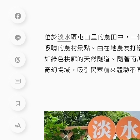
位於
淡水
區屯山里的農田中，一
吸睛的農村景點。由在地農友打
如綠色拱廊的天然隧道。隨著南
奇幻場域，吸引民眾前來體驗不