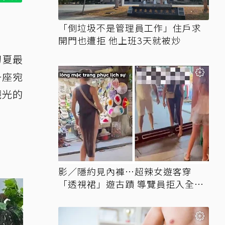
「倒垃圾不是管理員工作」住戶求
開門也遭拒 他上班3天就被炒
初夏最
一座宛
觀光的
影／隱約見內褲…超辣女遊客穿
「透視裙」遊古蹟 導覽員拒入全網
讚翻