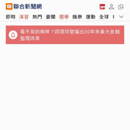
看不見的槓桿？四貸同堂逼出30年來最大金融
即時
演習
熱門
要聞
選舉
娛樂
運動
全球
社會
監理改革
綠燈剛起步！89歲老婦過馬路遭大貨車猛撞 腹
部重創當場不治
台股量縮跌170點收44,225點失守季線 台積電
收高5元