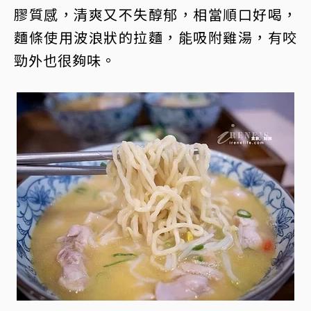
膠質感，清爽又不失醇郁，相當順口好喝，
麵條使用波浪狀的拉麵，能吸附雞湯，有咬
勁外也很夠味。