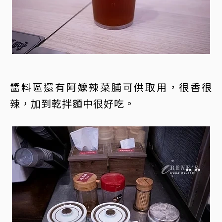
醬料區還有阿嬤辣菜脯可供取用，很香很
辣，加到乾拌麵中很好吃。