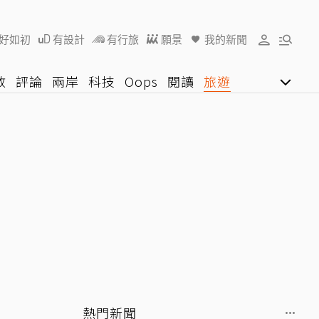
好如初
有設計
有行旅
願景
我的新聞
教
評論
兩岸
科技
Oops
閱讀
旅遊
行動
影音網
U好學
熱門新聞