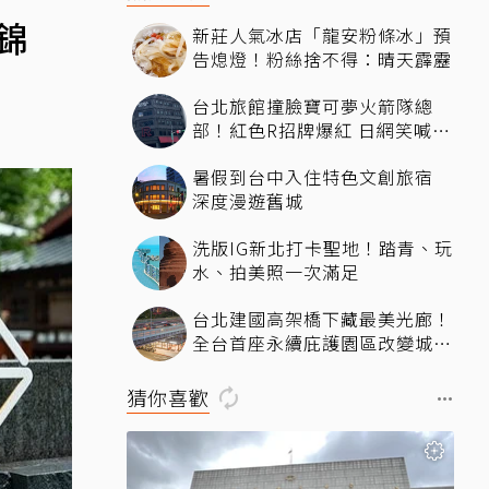
錦
新莊人氣冰店「龍安粉條冰」預
告熄燈！粉絲捨不得：晴天霹靂
台北旅館撞臉寶可夢火箭隊總
部！紅色R招牌爆紅 日網笑喊：
來台灣住這間
暑假到台中入住特色文創旅宿
深度漫遊舊城
洗版IG新北打卡聖地！踏青、玩
水、拍美照一次滿足
台北建國高架橋下藏最美光廊！
全台首座永續庇護園區改變城市
角落，打造友善共融新地標
猜你喜歡