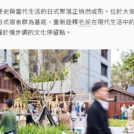
歷史與當代生活的日式聚落正悄然成形。位於大
日式宿舍群為基底，重新詮釋
老屋
在現代生活中
屬於慢步調的文化停留點。