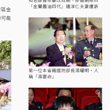
知名康普茶竄改效期、摻逾期原料
「金蘭醬油四代」鍾淳仁夫妻遭訴
安區金
的可能
第一位本省籍國防部長湯曜明，人
稱「湯要命」