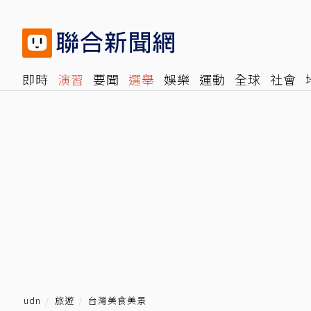
即時
演習
要聞
選舉
娛樂
運動
全球
社會
雜誌
報時光
倡議+
500輯
轉角國際
NBA
時
udn
旅遊
台灣美食美景