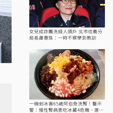
女兒成詐團洗錢人頭戶 北市信義分
局長蕭惠珠：一時不察學到教訓
一碗剉冰害65歲阿伯急洗腎！醫示
警：慢性腎病患吃冰藏4危機、建議