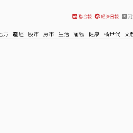
聯合報
經濟日報
河
地方
產經
股市
房市
生活
寵物
健康
橘世代
文
尚
汽車
棒球
HBL
遊戲
專題
網誌
女子漾
陽光