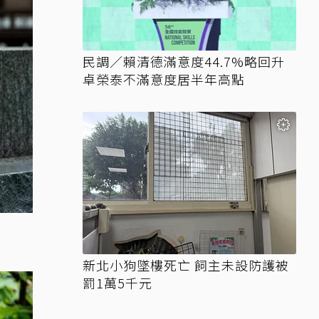
民調／賴清德滿意度44.7%略回升
卓榮泰不滿意度居半年高點
新北小狗墜樓死亡 飼主未設防護被
罰1萬5千元