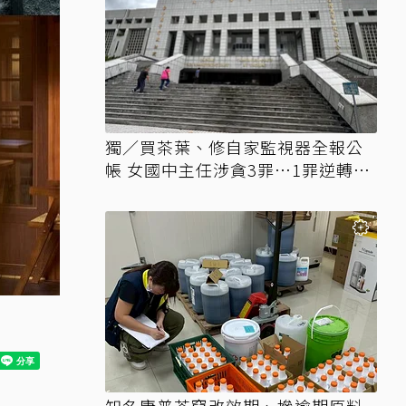
獨／買茶葉、修自家監視器全報公
帳 女國中主任涉貪3罪…1罪逆轉無
罪