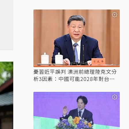
3妙招
憂習近平誤判 澳洲前總理陸克文分
析3因素：中國可能2028年對台動
武