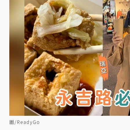
圖/ReadyGo