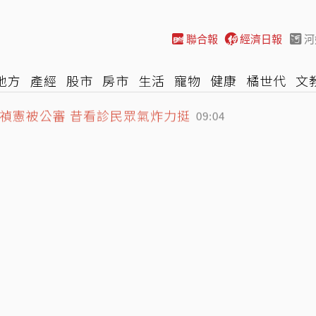
聯合報
經濟日報
河
地方
產經
股市
房市
生活
寵物
健康
橘世代
文
黃禎憲被公審 昔看診民眾氣炸力挺
尚
汽車
棒球
HBL
遊戲
專題
網誌
女子漾
陽光
09:04
跟買」：根本國家級抄底
08:43
,110元 台股開高一度漲逾430點
09:11