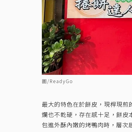
圖/ReadyGo
最大的特色在於餅皮，現桿現煎
爛也不乾硬，存在感十足，餅皮
包進外酥內嫩的烤鴨肉時，層次