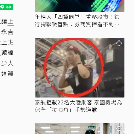
年輕人「四貸同堂」重壓股市！銀
正讓
上
行揭聯徵盲點：券商質押看不到、
區永吉
時間差達一個月
量上班
典麵線
不少人
，這篇
泰航拒載22名大陸乘客 泰國機場為
保全「拉眼角」手勢道歉