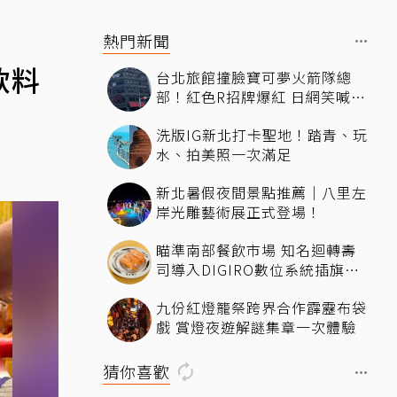
熱門新聞
飲料
台北旅館撞臉寶可夢火箭隊總
部！紅色R招牌爆紅 日網笑喊：
來台灣住這間
洗版IG新北打卡聖地！踏青、玩
水、拍美照一次滿足
新北暑假夜間景點推薦｜八里左
岸光雕藝術展正式登場！
瞄準南部餐飲市場 知名迴轉壽
司導入DIGIRO數位系統插旗台
南
九份紅燈籠祭跨界合作霹靂布袋
戲 賞燈夜遊解謎集章一次體驗
猜你喜歡