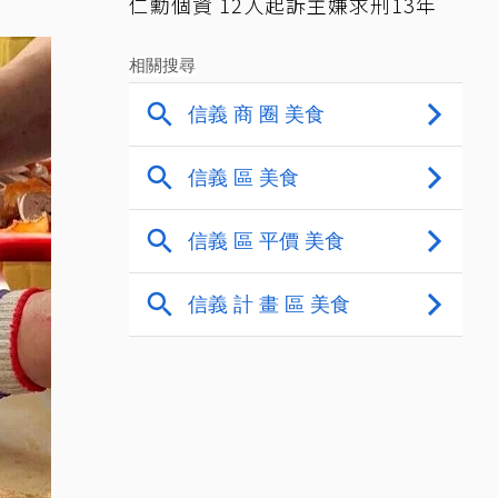
仁勳個資 12人起訴主嫌求刑13年