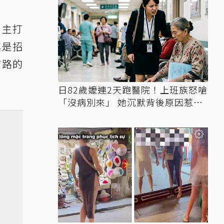
，主打
其是招
吉路的
日82歲嬤連2天跑醫院！上班族怒嗆
「沒病別來」 她沉默背後原因惹鼻
酸