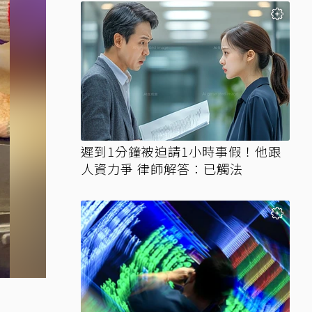
遲到1分鐘被迫請1小時事假！他跟
人資力爭 律師解答：已觸法