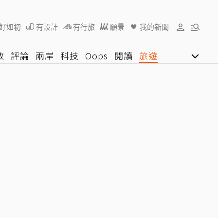
好如初
有設計
有行旅
願景
我的新聞
教
評論
兩岸
科技
Oops
閱讀
旅遊
行動
影音網
U好學