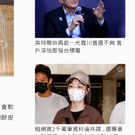
英特爾拚再起…光靠川普還不夠 客
戶深怕惹惱台積電
不會軟
的餅皮
暗網買2千萬筆資料淪共諜...還曝黃