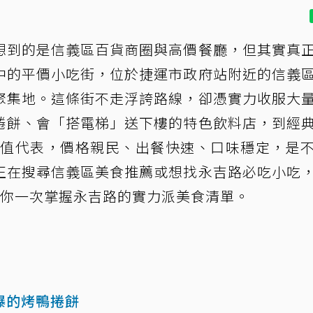
想到的是信義區百貨商圈與高價餐廳，但其實真
中的平價小吃街，位於捷運市政府站附近的信義
聚集地。這條街不走浮誇路線，卻憑實力收服大
捲餅、會「搭電梯」送下樓的特色飲料店，到經
P值代表，價格親民、出餐快速、口味穩定，是
正在搜尋信義區美食推薦或想找永吉路必吃小吃
帶你一次掌握永吉路的實力派美食清單。
爆的烤鴨捲餅