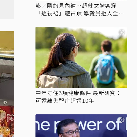
影／隱約見內褲…超辣女遊客穿
「透視裙」遊古蹟 導覽員拒入全網
讚翻
中年守住3項健康條件 最新研究：
可遠離失智症超過10年