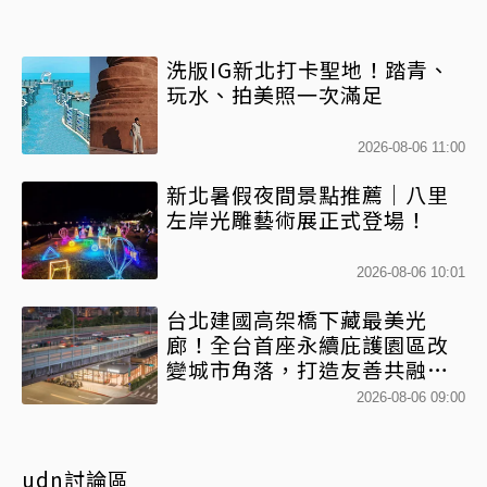
洗版IG新北打卡聖地！踏青、
玩水、拍美照一次滿足
2026-08-06 11:00
新北暑假夜間景點推薦｜八里
左岸光雕藝術展正式登場！
2026-08-06 10:01
台北建國高架橋下藏最美光
廊！全台首座永續庇護園區改
變城市角落，打造友善共融新
地標
2026-08-06 09:00
udn討論區