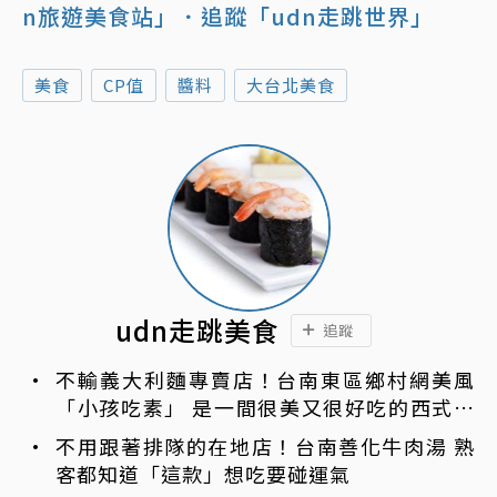
n旅遊美食站」
．追蹤「udn走跳世界」
美食
CP值
醬料
大台北美食
udn走跳美食
追蹤
不輸義大利麵專賣店！台南東區鄉村網美風
「小孩吃素」 是一間很美又很好吃的西式素
食
不用跟著排隊的在地店！台南善化牛肉湯 熟
客都知道「這款」想吃要碰運氣