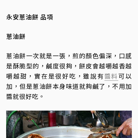
永安蔥油餅 品項
蔥油餅
蔥油餅一次就是一張，煎的顏色偏深，口感
是酥脆型的，鹹度很夠，餅皮會越嚼越香越
嚼越甜，實在是很好吃，雖說有
醬料
可以
加，但是蔥油餅本身味道就夠鹹了，不用加
醬就很好吃。