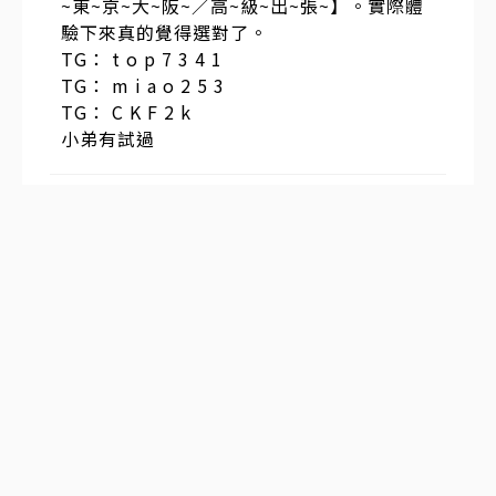
~東~京~大~阪~／高~級~出~張~】。實際體
驗下來真的覺得選對了。
TG： t o p 7 3 4 1
TG： m i a o 2 5 3
TG： C K F 2 k
小弟有試過
中正大學教師 遭國家安全及調查機構 非法跟監偷拍竊聽
侵犯隱私 牽連眾多無辜民眾
發表於
2026-02-10
06:08:52
#
2
樓
每天到別人的媒體ㄆ一 ㄥˊ ㄊ ㄞˊ上班，整
天霸佔幾個首頁版面，ㄊㄡ換新聞，每天自
己撤換，入侵電腦，ㄊㄡ窺螢幕，造謠攻
擊，跟監竊聽，竄改blog點擊率，半夜周末
都加班，詐領政府薪水！首頁上至少有七八
個新聞版面是他們偷放的，假裝媒發布假新
聞，攻擊霸凌無辜民眾！