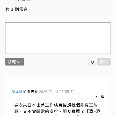
共
則留言
3
規範
發布
試試試試
發表於
2026-02-14 00:55:39
#
3
樓
這次來日本出差工作結束後想找個能真正放
鬆、又不會踩雷的安排，朋友推薦了【清~酒