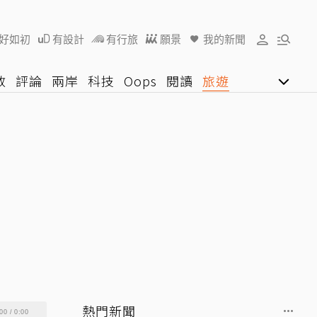
好如初
有設計
有行旅
願景
我的新聞
教
評論
兩岸
科技
Oops
閱讀
旅遊
行動
影音網
U好學
熱門新聞
00
/
0:00