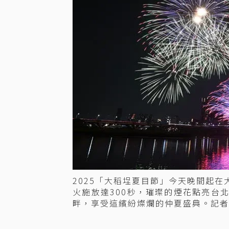
2025「大稻埕夏目節」今天晚間起
火施放達300秒，璀璨的煙花點亮台
畔，享受這繽紛燦爛的仲夏盛典。記者