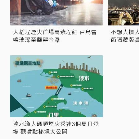
大稻埕煙火首場萬紫埕紅 百鳥雷
不想人擠
鳴璀璨至華麗金瀑
節隱藏版
淡水漁人碼頭煙火秀連3個周日登
場 觀賞點秘境大公開