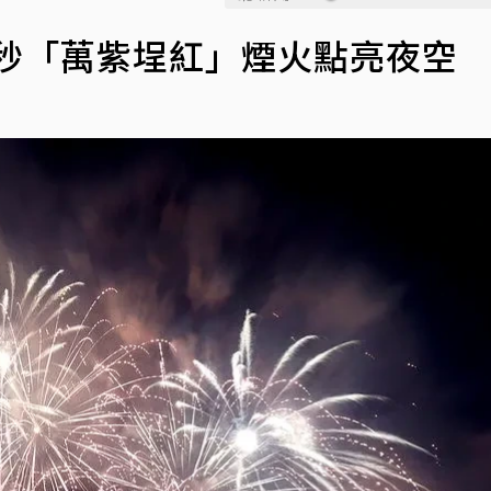
00秒「萬紫埕紅」煙火點亮夜空