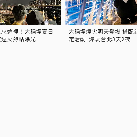
人來這裡！大稻埕夏日
大稻埕煙火明天登場 搭配
賞煙火熱點曝光
定活動..爆玩台北3天2夜