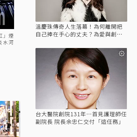
溫慶珠傳奇人生落幕！為何離開把
自己捧在手心的丈夫？為愛與創作
紅」煙
走上「大流亡」人生
淡水河
台大醫院創院131年…首見護理師任
副院長 院長余忠仁交付「這任務」