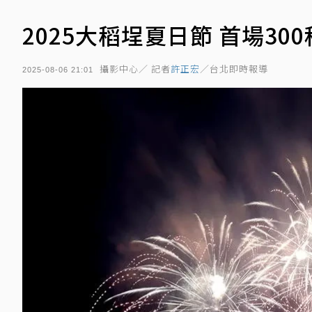
2025大稻埕夏日節 首場3
攝影中心／ 記者
許正宏
／台北即時報導
2025-08-06 21:01