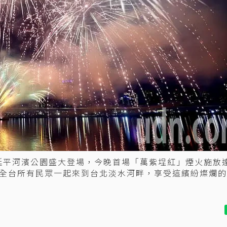
延平河濱公園盛大登場，今晚首場「萬紫埕紅」煙火施放達
全台所有民眾一起來到台北淡水河畔，享受這繽紛燦爛的