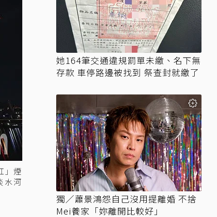
她164筆交通違規罰單未繳、名下無
存款 車停路邊被找到 祭查封就繳了
紅」煙
淡水河
獨／蕭景鴻怨自己沒用提離婚 不捨
Mei養家「妳離開比較好」