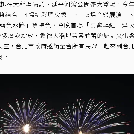
晚間起在大稻埕碼頭、延平河濱公園盛大登場，今
天，將結合「4場精彩煙火秀」、「5場音樂展演」
「藍色水路」等特色，今晚首場「萬紫埕紅」煙
煙火多層次綻放，象徵大稻埕兼容並蓄的歷史文化
天空，台北市政府邀請全台所有民眾一起來到台
典。