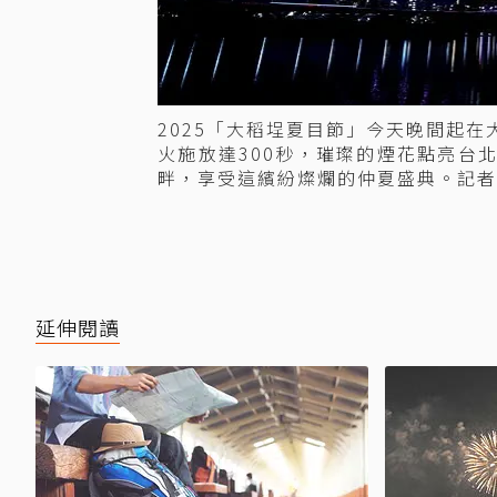
2025「大稻埕夏目節」今天晚間起
火施放達300秒，璀璨的煙花點亮台
畔，享受這繽紛燦爛的仲夏盛典。記者
延伸閱讀