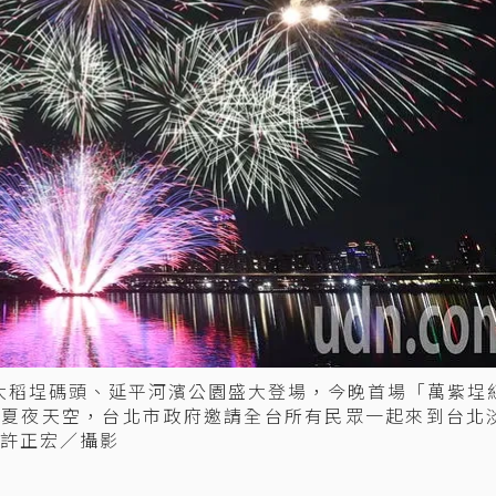
在大稻埕碼頭、延平河濱公園盛大登場，今晚首場「萬紫埕
北夏夜天空，台北市政府邀請全台所有民眾一起來到台北
許正宏／攝影