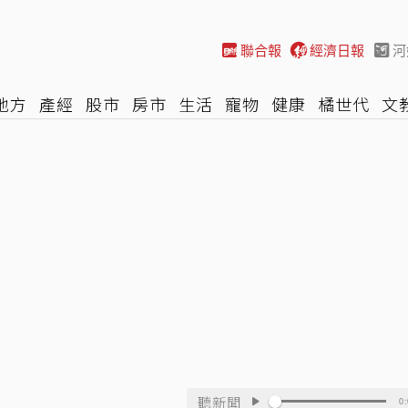
聯合報
經濟日報
河
地方
產經
股市
房市
生活
寵物
健康
橘世代
文
尚
汽車
棒球
HBL
遊戲
專題
網誌
女子漾
陽光
聽新聞
0: