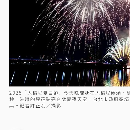
2025「大稻埕夏目節」今天晚間起在大稻埕碼頭、
秒，璀璨的煙花點亮台北夏夜天空，台北市政府邀請
典。記者許正宏／攝影