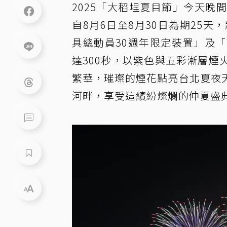
2025「大稻埕夏目節」今天
自8月6日至8月30日為期25
具總動員30週年限定裝置」及
達300秒，以紫色與五彩漸層
繁華，璀璨的煙花點亮台北夏夜
河畔，享受這繽紛燦爛的仲夏盛