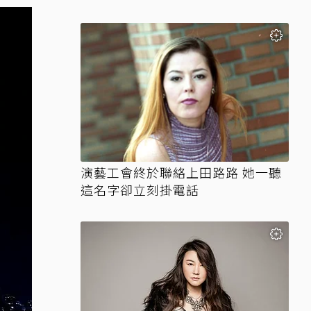
演藝工會終於聯絡上田路路 她一聽
這名字卻立刻掛電話