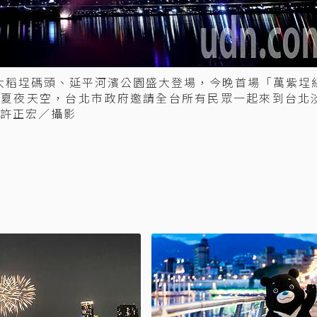
在大稻埕碼頭、延平河濱公園盛大登場，今晚首場「萬紫埕
北夏夜天空，台北市政府邀請全台所有民眾一起來到台北
許正宏／攝影