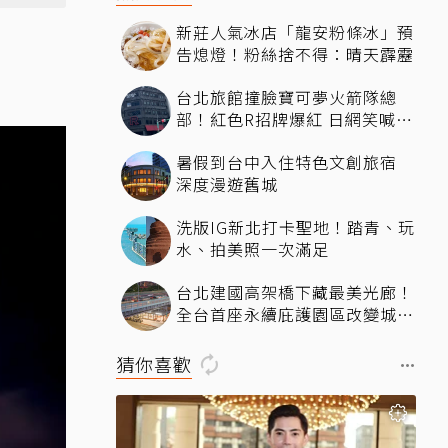
新莊人氣冰店「龍安粉條冰」預
告熄燈！粉絲捨不得：晴天霹靂
台北旅館撞臉寶可夢火箭隊總
部！紅色R招牌爆紅 日網笑喊：
來台灣住這間
暑假到台中入住特色文創旅宿
深度漫遊舊城
洗版IG新北打卡聖地！踏青、玩
水、拍美照一次滿足
台北建國高架橋下藏最美光廊！
全台首座永續庇護園區改變城市
角落，打造友善共融新地標
猜你喜歡