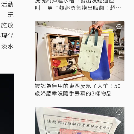
洗碗刷掉進水槽「發出沒聽過怪
年活動
叫」 男子鼓起勇氣撈出嗨翻：超可
、「玩
愛
火施放
與現代
北淡水
被認為無用的東西反幫了大忙！50
歲婦慶幸沒隨手丟棄的3樣物品