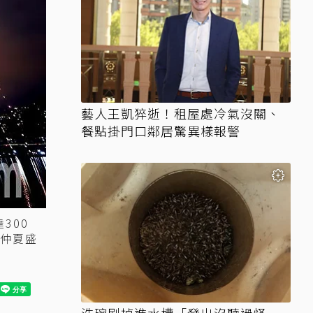
藝人王凱猝逝！租屋處冷氣沒關、
餐點掛門口鄰居驚異樣報警
300
仲夏盛