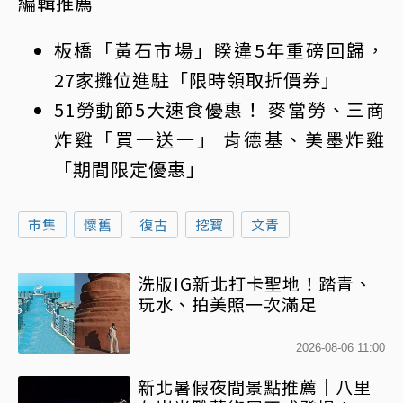
編輯推薦
板橋「黃石市場」睽違5年重磅回歸，
27家攤位進駐「限時領取折價券」
51勞動節5大速食優惠！ 麥當勞、三商
炸雞「買一送一」 肯德基、美墨炸雞
「期間限定優惠」
市集
懷舊
復古
挖寶
文青
洗版IG新北打卡聖地！踏青、
玩水、拍美照一次滿足
2026-08-06 11:00
新北暑假夜間景點推薦｜八里