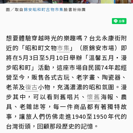
圖／取自
錦安昭和町古物市集
臉書粉絲團
想要體驗穿越時光的樂趣嗎？台北永康街附
近的「昭和町文物
市集
」（原錦安市場）即
將在5月3日至5月10日舉辦「溫馨五月・漫
步昭和町」活動，這座市場自民國74年起經
營至今，販售各式古玩、老字畫、陶瓷器、
老茶及
復古
小物，充滿濃濃的昭和氛圍。漫
步其中，可以看到舊唱片、
懷舊
海報、農
具、老雜誌等，每一件商品都有著獨特故
事，讓旅人們仿佛走進1940至1950年代的
台灣街頭，回顧那段歷史的記憶。