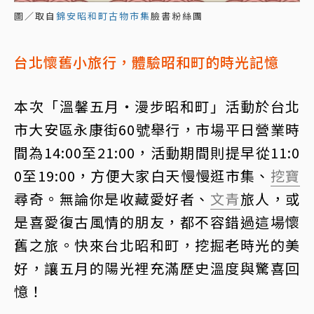
圖／取自
錦安昭和町古物市集
臉書粉絲團
台北懷舊小旅行，體驗昭和町的時光記憶
本次「溫馨五月・漫步昭和町」活動於台北
市大安區永康街60號舉行，市場平日營業時
間為14:00至21:00，活動期間則提早從11:0
0至19:00，方便大家白天慢慢逛市集、
挖寶
尋奇。無論你是收藏愛好者、
文青
旅人，或
是喜愛復古風情的朋友，都不容錯過這場懷
舊之旅。快來台北昭和町，挖掘老時光的美
好，讓五月的陽光裡充滿歷史溫度與驚喜回
憶！