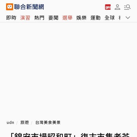
即時
演習
熱門
要聞
選舉
娛樂
運動
全球
社會
udn
旅遊
台灣美食美景
「錦安市場昭和町」復古市集老茶