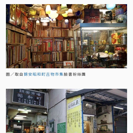
圖／取自
錦安昭和町古物市集
臉書粉絲團